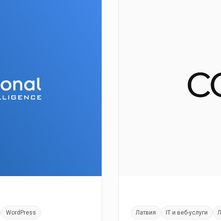
WordPress
Латвия
IT и веб-услуги
Л