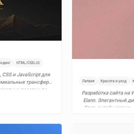
ндинг
HTML/CSS/JS
 CSS и JavaScript для
Латвия
Красота и уход
емиальные трансферы,
ородние поездки по
Разработка сайта на 
…
Elann. Элегантный ди
блог, онлайн-запись