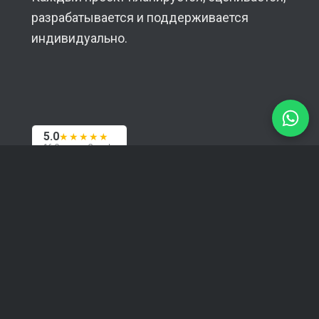
разрабатывается и поддерживается
индивидуально.
5.0
★★★★★
16 Отзывы Google
Контакты
Наша база — Рига, мы работаем с клиентами
по всему миру — в Европе, США и Азии. При
необходимости с радостью встретимся