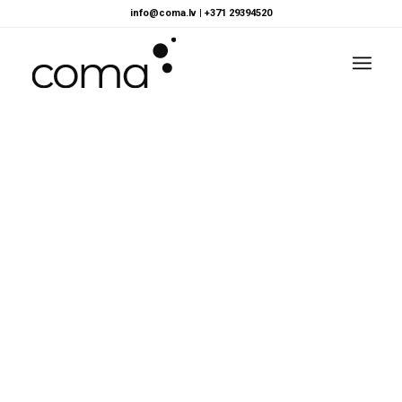
info@coma.lv
|
+371 29394520