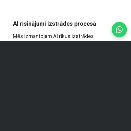
AI risinājumi izstrādes procesā
Mēs izmantojam AI rīkus izstrādes
procesā, lai ātrāk atrastu kļūdu cēloņus,
sagatavotu dokumentāciju, veidotu
testēšanas scenārijus un samazinātu
tehniskā atbalsta izmaksas. Tas palīdz
paātrināt projektu izstrādi un uzlabot
darba kvalitāti. Visi būtiskie lēmumi un
kritiskās izmaiņas vienmēr tiek
pārbaudītas manuāli no izstrādātāja
puses.