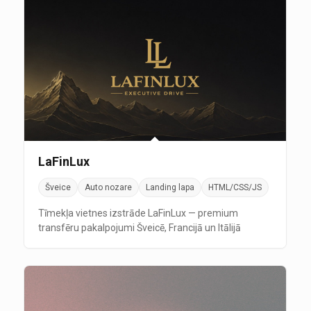
LaFinLux
Šveice
Auto nozare
Landing lapa
HTML/CSS/JS
Tīmekļa vietnes izstrāde LaFinLux — premium
transfēru pakalpojumi Šveicē, Francijā un Itālijā