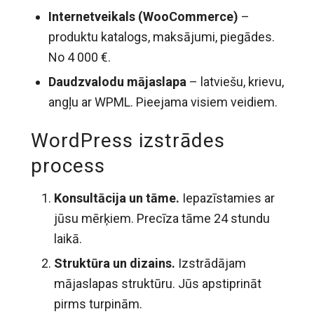
Internetveikals (WooCommerce)
–
produktu katalogs, maksājumi, piegādes.
No 4 000 €.
Daudzvalodu mājaslapa
– latviešu, krievu,
angļu ar WPML. Pieejama visiem veidiem.
WordPress izstrādes
process
Konsultācija un tāme.
Iepazīstamies ar
jūsu mērķiem. Precīza tāme 24 stundu
laikā.
Struktūra un dizains.
Izstrādājam
mājaslapas struktūru. Jūs apstiprināt
pirms turpinām.