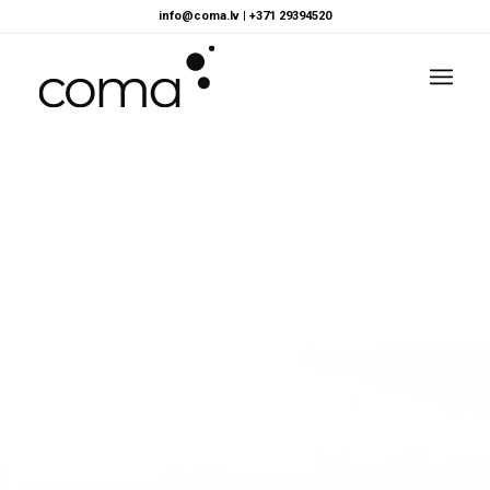
info@coma.lv
|
+371 29394520