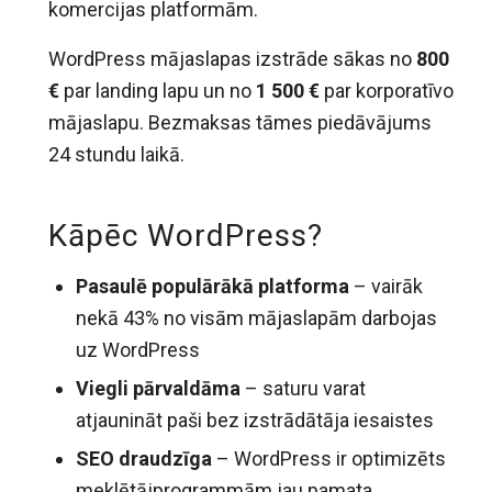
komercijas platformām.
WordPress mājaslapas izstrāde sākas no
800
€
par landing lapu un no
1 500 €
par korporatīvo
mājaslapu. Bezmaksas tāmes piedāvājums
24 stundu laikā.
Kāpēc WordPress?
Pasaulē populārākā platforma
– vairāk
nekā 43% no visām mājaslapām darbojas
uz WordPress
Viegli pārvaldāma
– saturu varat
atjaunināt paši bez izstrādātāja iesaistes
SEO draudzīga
– WordPress ir optimizēts
meklētājprogrammām jau pamata