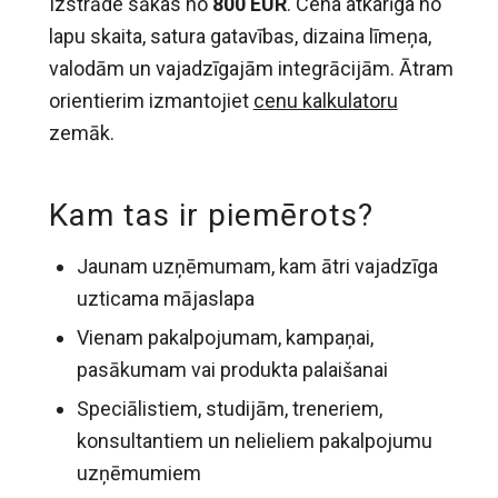
Izstrāde sākas no
800 EUR
. Cena atkarīga no
lapu skaita, satura gatavības, dizaina līmeņa,
valodām un vajadzīgajām integrācijām. Ātram
orientierim izmantojiet
cenu kalkulatoru
zemāk.
Kam tas ir piemērots?
Jaunam uzņēmumam, kam ātri vajadzīga
uzticama mājaslapa
Vienam pakalpojumam, kampaņai,
pasākumam vai produkta palaišanai
Speciālistiem, studijām, treneriem,
konsultantiem un nelieliem pakalpojumu
uzņēmumiem