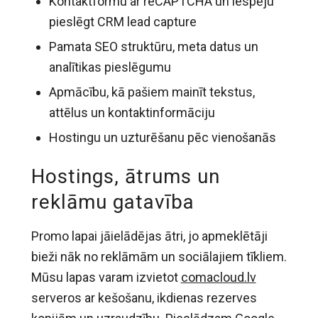
Kontaktformu ar reCAPTCHA un iespēju
pieslēgt CRM lead capture
Pamata SEO struktūru, meta datus un
analītikas pieslēgumu
Apmācību, kā pašiem mainīt tekstus,
attēlus un kontaktinformāciju
Hostingu un uzturēšanu pēc vienošanās
Hostings, ātrums un
reklāmu gatavība
Promo lapai jāielādējas ātri, jo apmeklētāji
bieži nāk no reklāmām un sociālajiem tīkliem.
Mūsu lapas varam izvietot
comacloud.lv
serveros ar kešošanu, ikdienas rezerves