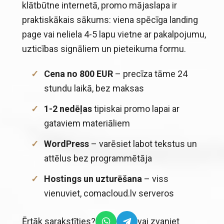
klātbūtne internetā, promo mājaslapa ir
praktiskākais sākums: viena spēcīga landing
page vai neliela 4-5 lapu vietne ar pakalpojumu,
uzticības signāliem un pieteikuma formu.
Cena no 800 EUR
– precīza tāme 24
stundu laikā, bez maksas
1-2 nedēļas
tipiskai promo lapai ar
gataviem materiāliem
WordPress
– varēsiet labot tekstus un
attēlus bez programmētāja
Hostings un uzturēšana
– viss
vienuviet,
comacloud.lv
serveros
Ērtāk sarakstīties?
vai zvaniet