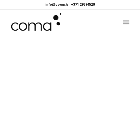
info@coma.lv
|
+371 29394520