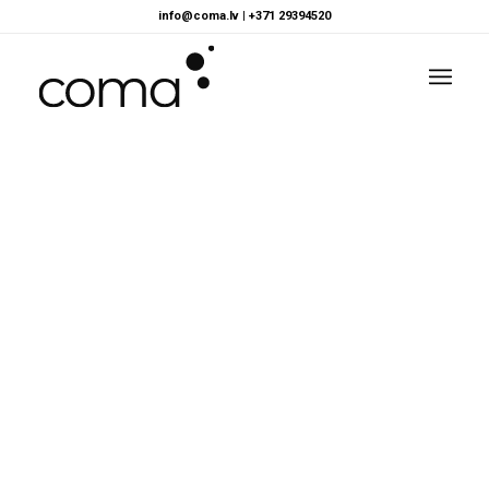
info@coma.lv
|
+371 29394520