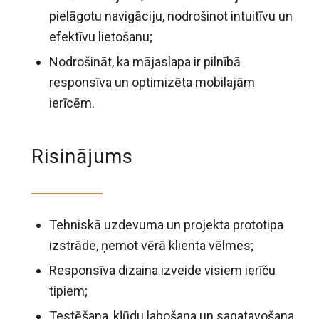
pielāgotu navigāciju, nodrošinot intuitīvu un
efektīvu lietošanu;
Nodrošināt, ka mājaslapa ir pilnībā
responsīva un optimizēta mobilajām
ierīcēm.
Risinājums
Tehniskā uzdevuma un projekta prototipa
izstrāde, ņemot vērā klienta vēlmes;
Responsīva dizaina izveide visiem ierīču
tipiem;
Testēšana, kļūdu labošana un sagatavošana