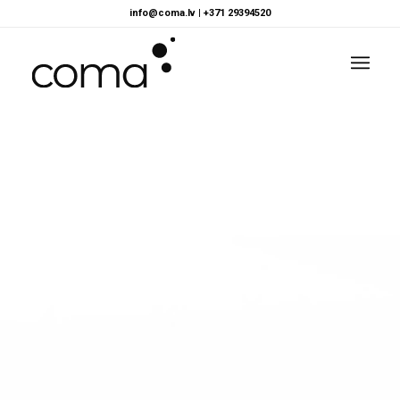
info@coma.lv
|
+371 29394520