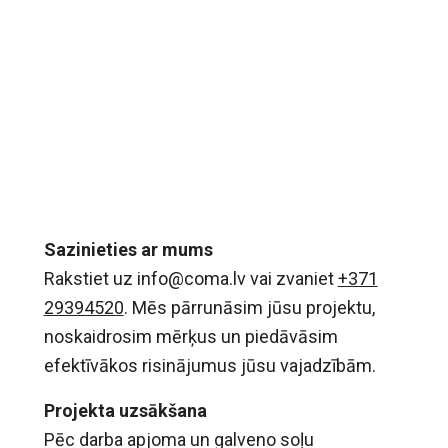
Sazinieties ar mums
Rakstiet uz
info@coma.lv
vai zvaniet
+371
29394520
. Mēs pārrunāsim jūsu projektu,
noskaidrosim mērķus un piedāvāsim
efektīvākos risinājumus jūsu vajadzībām.
Projekta uzsākšana
Pēc darba apjoma un galveno soļu