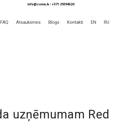
info@coma.lv
|
+371 29394520
FAQ
Atsauksmes
Blogs
Kontakti
EN
RU
veida uzņēmumam Red