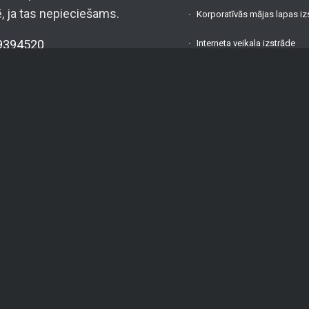
ē, ja tas nepieciešams.
Korporatīvās mājas lapas iz
9394520
Interneta veikala izstrāde
oma.lv
Par mums
am
FAQ
App
Atsauksmes
VA
Blogs
.: 42403034996
. Nr.: LV42403034996
Kontakti
 A/S Swedbank
Privātuma politika
Risinājumi
ABA0551038070386