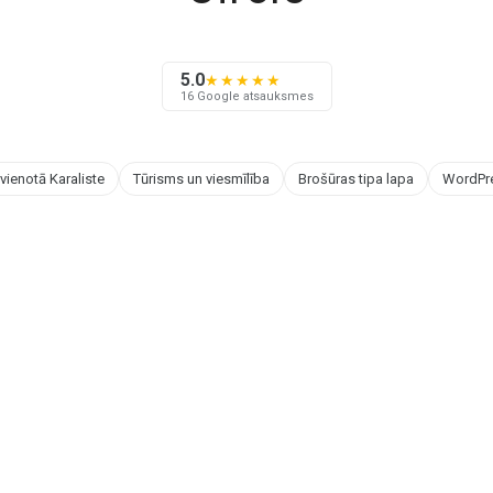
5.0
★★★★★
16 Google atsauksmes
vienotā Karaliste
Tūrisms un viesmīlība
Brošūras tipa lapa
WordPr