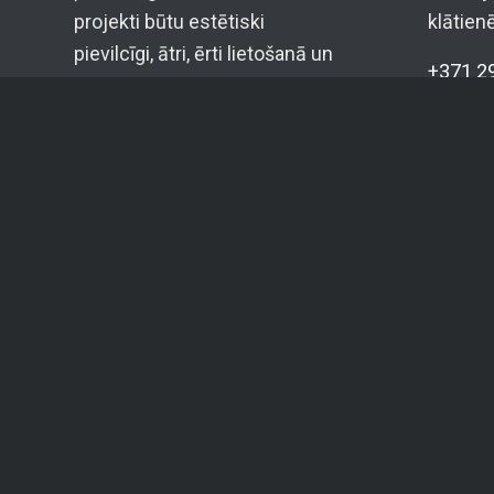
projekti būtu estētiski
klātien
pievilcīgi, ātri, ērti lietošanā un
+371 2
kvalitatīvi kodēti.
info@c
Katrs projekts tiek plānots,
Telegr
novērtēts, izstrādāts un
Whats
atbalstīts individuāli.
SIA YU
Reģ. Nr
PVN reģ
Banka:
Konts:
5.0
★★★★★
16 Google atsauksmes
LV16H