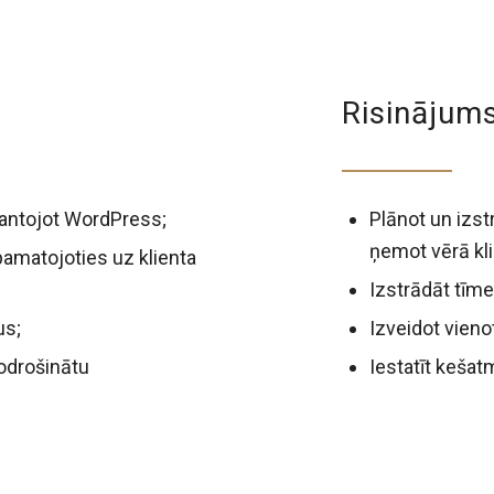
Risinājum
zmantojot WordPress;
Plānot un izst
ņemot vērā kl
pamatojoties uz klienta
Izstrādāt tīme
us;
Izveidot vieno
nodrošinātu
Iestatīt kešat