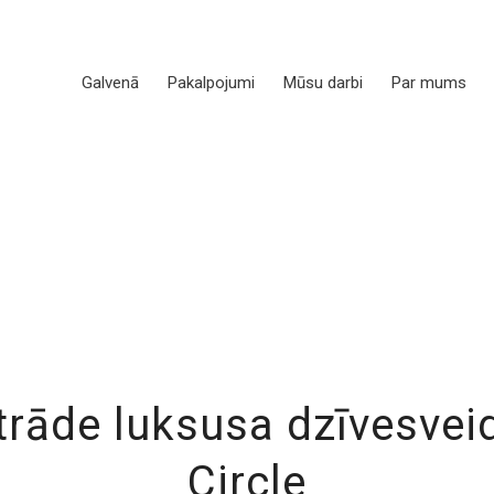
Galvenā
Pakalpojumi
Mūsu darbi
Par mums
strāde luksusa dzīves
Circle