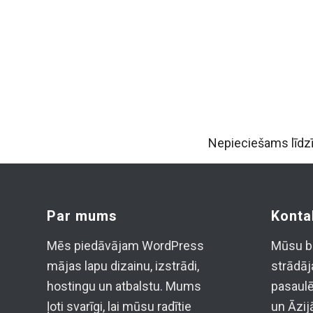
Nepieciešams līdzī
Par mums
Konta
Mēs piedāvājam WordPress
Mūsu bā
mājas lapu dizainu, izstrādi,
strādāj
hostingu un atbalstu. Mums
pasaulē
ļoti svarīgi, lai mūsu radītie
un Āzij