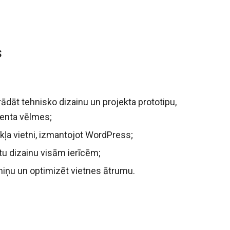
s
rādāt tehnisko dizainu un projekta prototipu,
ienta vēlmes;
kļa vietni, izmantojot WordPress;
tu dizainu visām ierīcēm;
miņu un optimizēt vietnes ātrumu.