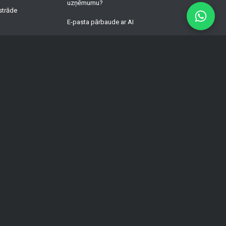
uzņēmumu?
strāde
E-pasta pārbaude ar AI
Mājas lapu izstrādes cenas
WordPress ātruma optimizācija
Daudzvalodu WordPress un WPML
izstrāde
Uzlauztas WordPress vietnes atjaunošana
WordPress uzturēšana biznesam
WordPress hostings