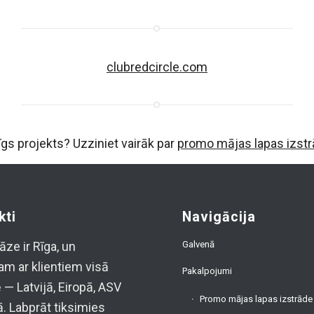
clubredcircle.com
gs projekts? Uzziniet vairāk par
promo mājas lapas izstr
kti
Navigācija
Galvenā
ze ir Rīga, un
am ar klientiem visā
Pakalpojumi
 — Latvijā, Eiropā, ASV
Promo mājas lapas izstrāde
ā. Labprāt tiksimies