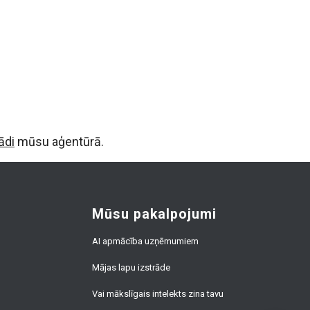
ādi
mūsu aģentūrā.
Mūsu pakalpojumi
AI apmācība uzņēmumiem
Mājas lapu izstrāde
Vai mākslīgais intelekts zina tavu