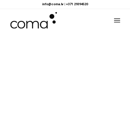
info@coma.lv
|
+371 29394520