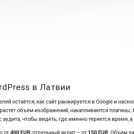
dPress в Латвии
телей остаётся, как сайт ранжируется в Google и наск
астёт объём изображений, накапливаются плагины, б
аудита, чтобы видеть, где именно теряется время, а 
о от
400 EUR
, отдельный аудит – от
150 EUR
. Объём з