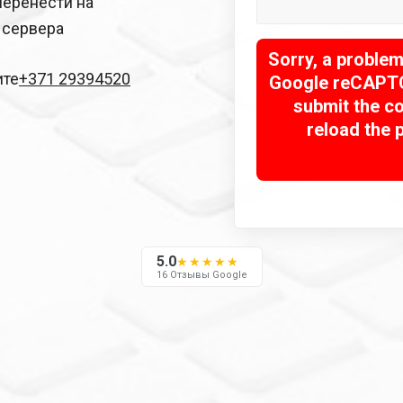
еренести на
 сервера
Sorry, a proble
ите
+371 29394520
Google reCAPTCH
submit the co
reload the 
5.0
★★★★★
16 Отзывы Google