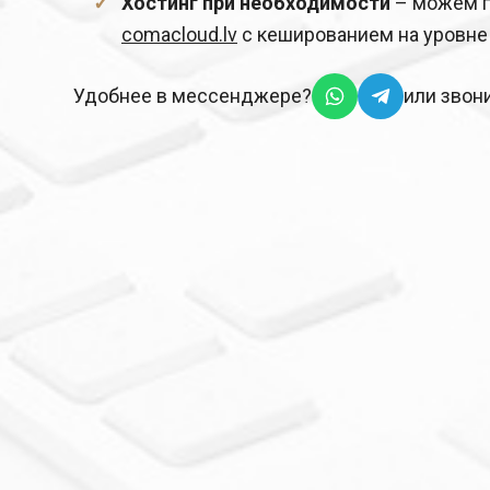
Хостинг при необходимости
– можем п
comacloud.lv
с кешированием на уровне
Удобнее в мессенджере?
или звон