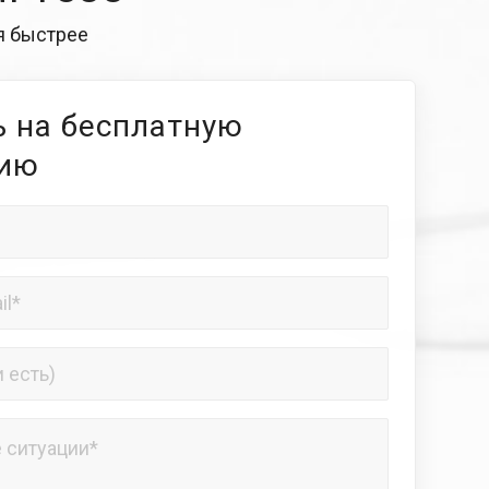
ся быстрее
 на бесплатную
цию