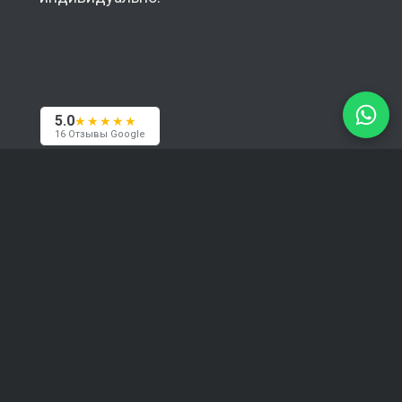
5.0
★★★★★
16 Отзывы Google
Контакты
Наша база — Рига, мы работаем с клиентами
по всему миру — в Европе, США и Азии. При
необходимости с радостью встретимся
лично.
+371 29394520