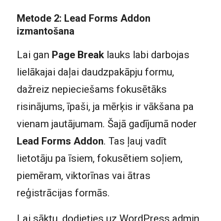
Metode 2: Lead Forms Addon
izmantošana
Lai gan
Page Break
lauks labi darbojas
lielākajai daļai daudzpakāpju formu,
dažreiz nepieciešams fokusētāks
risinājums, īpaši, ja mērķis ir vākšana pa
vienam jautājumam. Šajā gadījumā noder
Lead Forms Addon
. Tas ļauj vadīt
lietotāju pa īsiem, fokusētiem soļiem,
piemēram, viktorīnas vai ātras
reģistrācijas formās.
Lai sāktu, dodieties uz WordPress admin