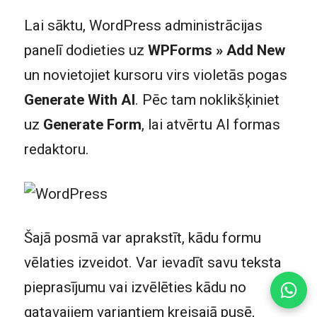
Lai sāktu, WordPress administrācijas
panelī dodieties uz
WPForms » Add New
un novietojiet kursoru virs violetās pogas
Generate With AI
. Pēc tam noklikšķiniet
uz
Generate Form
, lai atvērtu AI formas
redaktoru.
Šajā posmā var aprakstīt, kādu formu
vēlaties izveidot. Var ievadīt savu teksta
pieprasījumu vai izvēlēties kādu no
gatavajiem variantiem kreisajā pusē,