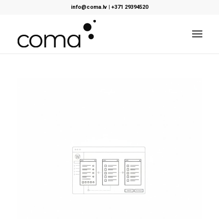
info@coma.lv
|
+371 29394520