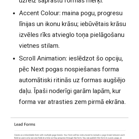
uzreiz saprastu formas mērķi.
Accent Colour: maina pogu, progresu
līnijas un ikonu krāsu; iebūvētais krāsu
izvēles rīks atvieglo toņa pielāgošanu
vietnes stilam.
Scroll Animation: ieslēdzot šo opciju,
pēc Next pogas nospiešanas forma
automātiski ritinās uz formas augšējo
daļu. Īpaši noderīgi garām lapām, kur
forma var atrasties zem pirmā ekrāna.