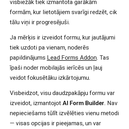
visbiežāk tiek izmantota garākām
formām, kur lietotājiem svarīgi redzēt, cik
tālu viņi ir progresējuši.
Ja mērķis ir izveidot formu, kur jautājumi
tiek uzdoti pa vienam, noderēs
papildinājums
Lead Forms Addon
. Tas
īpaši noder mobilajās ierīcēs un ļauj
veidot fokusētāku izkārtojumu.
Visbeidzot, visu daudzpakāpju formu var
izveidot, izmantojot
AI Form Builder
. Nav
nepieciešams tūlīt izvēlēties vienu metodi
— visas opcijas ir pieejamas, un var