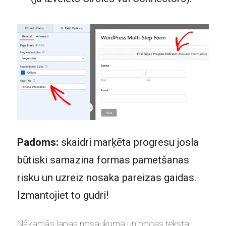
Padoms:
skaidri marķēta progresu josla
būtiski samazina formas pametšanas
risku un uzreiz nosaka pareizas gaidas.
Izmantojiet to gudri!
Nākamās lapas nosaukuma un pogas teksta