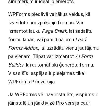
šim mērķim ir ideāli piemērots.
WPForms piedāvā vairākus veidus, kā
izveidot daudzpakāpju formas. Var
izmantot lauku
Page Break
, lai sadalītu
formu lapās, vai papildinājumu
Lead
Forms Addon
, lai uzrādītu vienu jautājumu
pa vienam. Tāpat var izmantot
AI Form
Builder
, lai automātiski ģenerētu formu.
Visas šīs iespējas ir pieejamas tikai
WPForms
Pro
versijā.
Ja WPForms vēl nav instalēts, vispirms ir
jāinstalē un jāaktivizē Pro versija caur