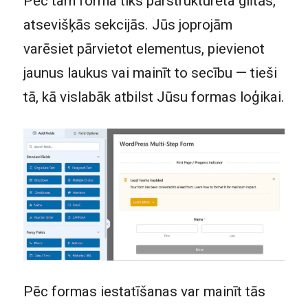
Pēc tam forma tiks pārstrukturēta glītās,
atsevišķās sekcijās. Jūs joprojām
varēsiet pārvietot elementus, pievienot
jaunus laukus vai mainīt to secību — tieši
tā, kā vislabāk atbilst Jūsu formas loģikai.
Pēc formas iestatīšanas var mainīt tās