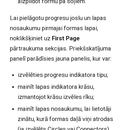
aizpildot formu pa soļiem.
Lai pielāgotu progresu joslu un lapas
nosaukumu pirmajai formas lapai,
noklikšķiniet uz
First Page
pārtraukuma sekcijas. Priekšskatījuma
panelī parādīsies jauna panelis, kur var:
izvēlēties progresu indikatora tipu;
mainīt lapas indikatora krāsu,
izmantojot krāsu izvēles rīku;
mainīt lapas nosaukumu, lai lietotāji
zinātu, kurā formas daļā viņi atrodas
(ja izvēlēts Circles vai Connectors).