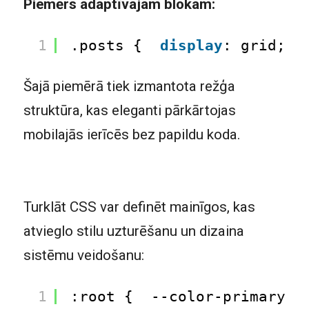
Piemērs adaptīvajam blokam:
1
.posts {  
display
: grid;  
Šajā piemērā tiek izmantota režģa
struktūra, kas eleganti pārkārtojas
mobilajās ierīcēs bez papildu koda.
Turklāt CSS var definēt mainīgos, kas
atvieglo stilu uzturēšanu un dizaina
sistēmu veidošanu:
1
:root {  --color-primary: 