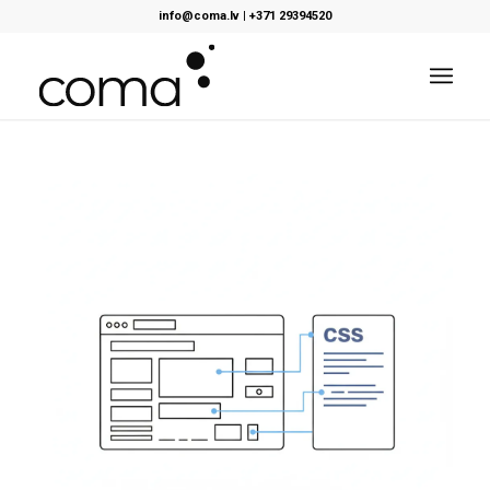
info@coma.lv
|
+371 29394520