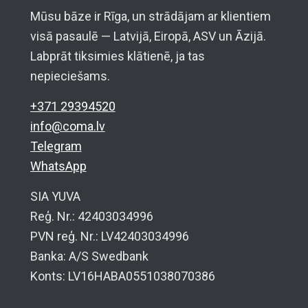
Mūsu bāze ir Rīga, un strādājam ar klientiem
visā pasaulē — Latvijā, Eiropā, ASV un Āzijā.
Labprāt tiksimies klātienē, ja tas
nepieciešams.
+371 29394520
info@coma.lv
Telegram
WhatsApp
SIA YUVA
Reģ. Nr.: 42403034996
PVN reģ. Nr.: LV42403034996
Banka: A/S Swedbank
Konts: LV16HABA0551038070386