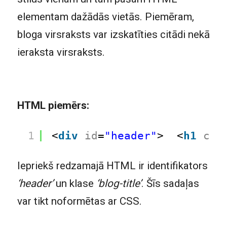
elementam dažādās vietās. Piemēram,
bloga virsraksts var izskatīties citādi nekā
ieraksta virsraksts.
HTML piemērs:
1
<
div
id
=
"header"
>  <
h1
cla
Iepriekš redzamajā HTML ir identifikators
‘header’
un klase
‘blog-title’
. Šīs sadaļas
var tikt noformētas ar CSS.