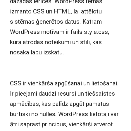
dažādās ierīcēs. WordPress tēmas
izmanto CSS un HTML, lai attēlotu
sistēmas ģenerētos datus. Katram
WordPress motīvam ir fails style.css,
kurā atrodas noteikumi un stili, kas
nosaka lapu izskatu.
CSS ir vienkārša apgūšanai un lietošanai.
Ir pieejami daudzi resursi un tiešsaistes
apmācības, kas palīdz apgūt pamatus
burtiski no nulles. WordPress lietotāji var
ātri saprast principus, vienkārši atverot