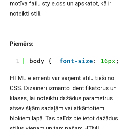
motīva failu style.css un apskatot, kā ir
noteikti stili.
Piemērs:
1
body {  
font-size
: 
16px
;  
HTML elementi var saņemt stilu tieši no
CSS. Dizaineri izmanto identifikatorus un
klases, lai noteiktu dažādus parametrus
atsevišķām sadaļām vai atkārtotiem
blokiem lapā. Tas palīdz pielietot dažādus
stilus vienam un tam pašam HTML