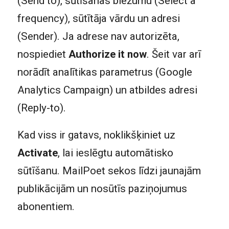
(Send to), sūtīšanas biežumu (Select a
frequency), sūtītāja vārdu un adresi
(Sender). Ja adrese nav autorizēta,
nospiediet
Authorize it now
. Šeit var arī
norādīt analītikas parametrus (Google
Analytics Campaign) un atbildes adresi
(Reply-to).
Kad viss ir gatavs, noklikšķiniet uz
Activate
, lai ieslēgtu automātisko
sūtīšanu. MailPoet sekos līdzi jaunajām
publikācijām un nosūtīs paziņojumus
abonentiem.