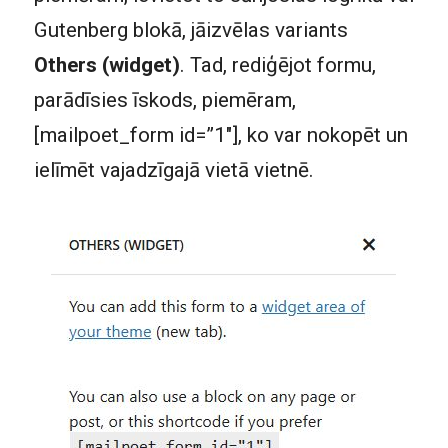
Gutenberg blokā, jāizvēlas variants
Others (widget)
. Tad, rediģējot formu,
parādīsies īskods, piemēram,
[mailpoet_form id=”1″], ko var nokopēt un
ielīmēt vajadzīgajā vietā vietnē.