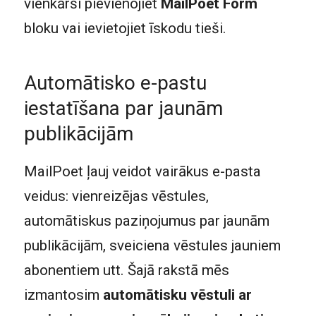
vienkārši pievienojiet
MailPoet Form
bloku vai ievietojiet īskodu tieši.
Automātisko e-pastu
iestatīšana par jaunām
publikācijām
MailPoet ļauj veidot vairākus e-pasta
veidus: vienreizējas vēstules,
automātiskus paziņojumus par jaunām
publikācijām, sveiciena vēstules jauniem
abonentiem utt. Šajā rakstā mēs
izmantosim
automātisku vēstuli ar