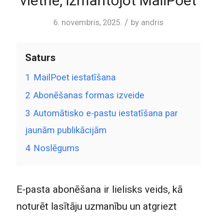
vietnē, izmantojot MailPoet
/
6. novembris, 2025.
by
andris
Saturs
1
MailPoet iestatīšana
2
Abonēšanas formas izveide
3
Automātisko e-pastu iestatīšana par
jaunām publikācijām
4
Noslēgums
E-pasta abonēšana ir lielisks veids, kā
noturēt lasītāju uzmanību un atgriezt