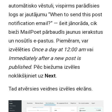
automātisko vēstuli, vispirms parādīsies
logs ar jautājumu “When to send this post
notification email?” — šeit jānorāda, cik
bieži MailPoet pārbaudīs jaunus ierakstus
un nosūtīs e-pastus. Piemēram, var
izvēlēties
Once a day at 12:00 am
vai
Immediately after a new post is
published
. Pēc biežuma izvēles
noklikšķiniet uz
Next
.
Tad atvērsies veidnes izvēles ekrāns.