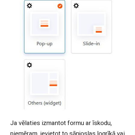
Ja vēlaties izmantot formu ar īskodu,
piemēram, ievietot to sānjoslas logrīkā vai