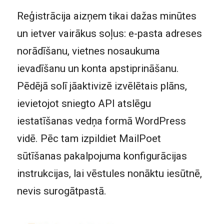
Reģistrācija aizņem tikai dažas minūtes
un ietver vairākus soļus: e-pasta adreses
norādīšanu, vietnes nosaukuma
ievadīšanu un konta apstiprināšanu.
Pēdējā solī jāaktivizē izvēlētais plāns,
ievietojot sniegto API atslēgu
iestatīšanas vedņa formā WordPress
vidē. Pēc tam izpildiet MailPoet
sūtīšanas pakalpojuma konfigurācijas
instrukcijas, lai vēstules nonāktu iesūtnē,
nevis surogātpastā.