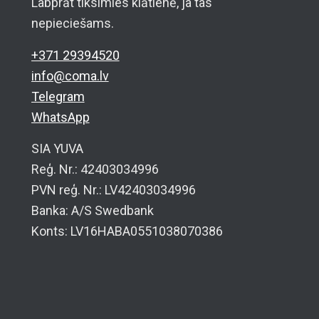
Labprāt tiksimies klātienē, ja tas
nepieciešams.
+371 29394520
info@coma.lv
Telegram
WhatsApp
SIA YUVA
Reģ. Nr.: 42403034996
PVN reģ. Nr.: LV42403034996
Banka: A/S Swedbank
Konts: LV16HABA0551038070386