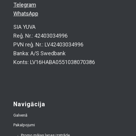
Telegram
WhatsApp
SIA YUVA
Reģ. Nr.: 42403034996
PVN reģ. Nr.: LV42403034996
Banka: A/S Swedbank
Konts: LV16HABA0551038070386
Navigācija
Galvenā
Pakalpojumi
Promo mājas lapas izstrāde