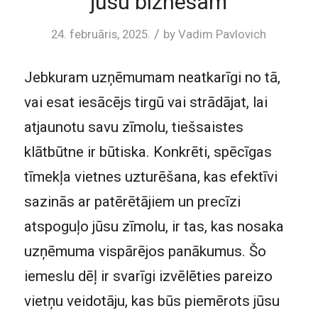
jūsu biznesam
/
24. februāris, 2025.
by
Vadim Pavlovich
Jebkuram uzņēmumam neatkarīgi no tā,
vai esat iesācējs tirgū vai strādājat, lai
atjaunotu savu zīmolu, tiešsaistes
klātbūtne ir būtiska. Konkrēti, spēcīgas
tīmekļa vietnes uzturēšana, kas efektīvi
sazinās ar patērētājiem un precīzi
atspoguļo jūsu zīmolu, ir tas, kas nosaka
uzņēmuma vispārējos panākumus. Šo
iemeslu dēļ ir svarīgi izvēlēties pareizo
vietņu veidotāju, kas būs piemērots jūsu