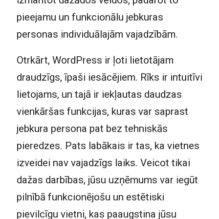
izmantot dažādos veidos, padarot to
pieejamu un funkcionālu jebkuras
personas individuālajām vajadzībām.
Otrkārt, WordPress ir ļoti lietotājam
draudzīgs, īpaši iesācējiem. Rīks ir intuitīvi
lietojams, un tajā ir iekļautas daudzas
vienkāršas funkcijas, kuras var saprast
jebkura persona pat bez tehniskās
pieredzes. Pats labākais ir tas, ka vietnes
izveidei nav vajadzīgs laiks. Veicot tikai
dažas darbības, jūsu uzņēmums var iegūt
pilnībā funkcionējošu un estētiski
pievilcīgu vietni, kas paaugstina jūsu