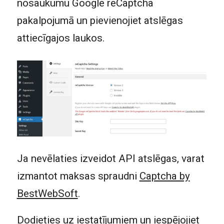
nosaukumu Google reCaptcha
pakalpojumā un pievienojiet atslēgas
attiecīgajos laukos.
Ja nevēlaties izveidot API atslēgas, varat
izmantot maksas spraudni
Captcha by
BestWebSoft
.
Dodieties uz iestatījumiem un iespējojiet