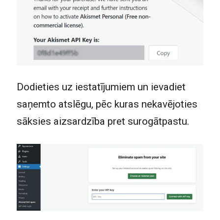
Dodieties uz iestatījumiem un ievadiet
saņemto atslēgu, pēc kuras nekavējoties
sāksies aizsardzība pret surogātpastu.