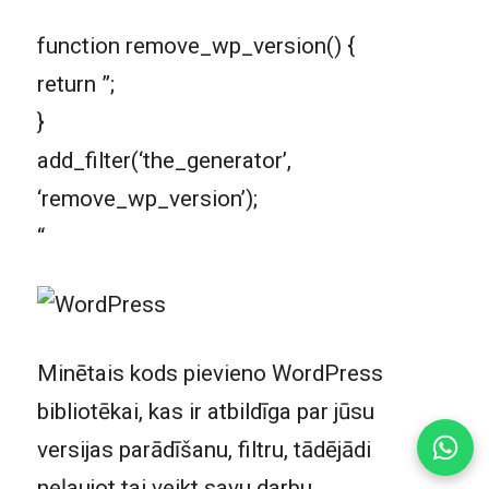
function remove_wp_version() {
return ”;
}
add_filter(‘the_generator’,
‘remove_wp_version’);
“
Minētais kods pievieno WordPress
bibliotēkai, kas ir atbildīga par jūsu
versijas parādīšanu, filtru, tādējādi
neļaujot tai veikt savu darbu.