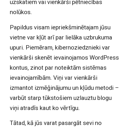
uzskatiem vai vienkārši pētniecības
nolūkos.
Papildus visam iepriekšminētajam jūsu
vietne var kļūt arī par lielāka uzbrukuma
upuri. Piemēram, kibernoziedznieki var
vienkārši skenēt ievainojamos WordPress
kontus, zinot par noteiktām sistēmas
ievainojamībām. Viņi var vienkārši
izmantot izmēģinājumu un kļūdu metodi –
varbūt starp tūkstošiem uzlauztu blogu
viņi atradīs kaut ko vērtīgu.
Tātad, kā jūs varat pasargāt sevi no