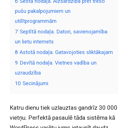
6
Sestā nodaļa. Aizsardzība pret trešo
pušu pakalpojumiem un
utilītprogrammām
7
Septītā nodaļa. Datori, savienojamība
un lietu internets
8
Astotā nodaļa. Gatavojoties sliktākajam
9
Devītā nodaļa. Vietnes vadība un
uzraudzība
10
Secinājumi
Katru dienu tiek uzlauztas gandrīz 30 000
vietņu. Perfektā pasaulē tāda sistēma kā
WordPress varētu jums ietaupīt daudz