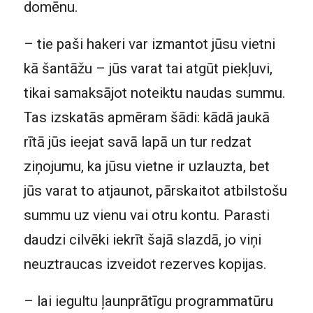
domēnu.
– tie paši hakeri var izmantot jūsu vietni
kā šantāžu – jūs varat tai atgūt piekļuvi,
tikai samaksājot noteiktu naudas summu.
Tas izskatās apmēram šādi: kādā jaukā
rītā jūs ieejat savā lapā un tur redzat
ziņojumu, ka jūsu vietne ir uzlauzta, bet
jūs varat to atjaunot, pārskaitot atbilstošu
summu uz vienu vai otru kontu. Parasti
daudzi cilvēki iekrīt šajā slazdā, jo viņi
neuztraucas izveidot rezerves kopijas.
– lai iegultu ļaunprātīgu programmatūru