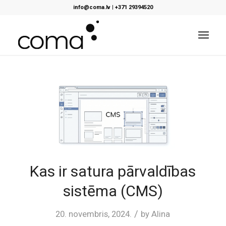
info@coma.lv
|
+371 29394520
Kas ir satura pārvaldības
sistēma (CMS)
/
20. novembris, 2024.
by
Alina