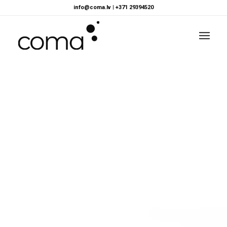
info@coma.lv
|
+371 29394520