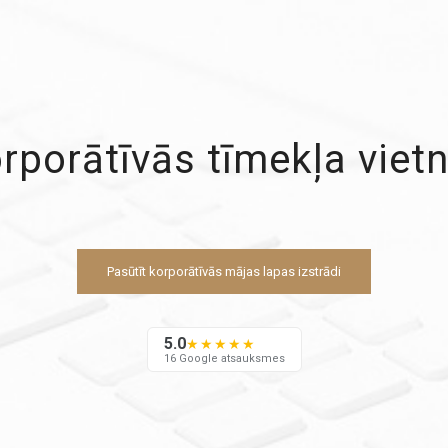
rporātīvās tīmekļa viet
Pasūtīt korporātīvās mājas lapas izstrādi
5.0
★★★★★
16 Google atsauksmes