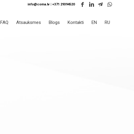
info@coma.lv
|
+371 29394520
FAQ
Atsauksmes
Blogs
Kontakti
EN
RU