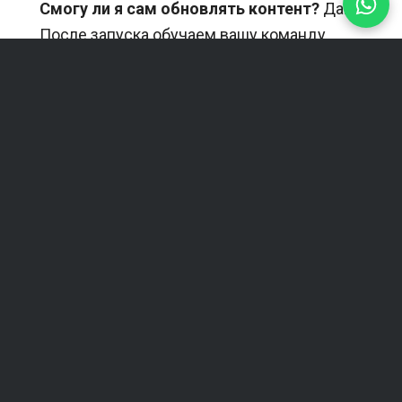
Смогу ли я сам обновлять контент?
Да.
После запуска обучаем вашу команду.
Предлагаете ли вы поддержку?
Да —
ежемесячные планы с обновлениями,
резервными копиями и поддержкой.