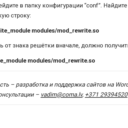
ейдите в папку конфигурации “conf”. Найдите 
кую строку:
ite_module modules/mod_rewrite.so
ь от знака решётки вначале, должно получить
te_module modules/mod_rewrite.so
ть – разработка и поддержка сайтов на Wor
онсультации –
vadim@coma.lv
,
+371 29394520