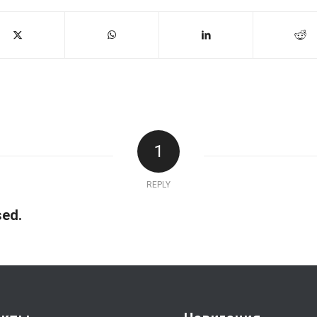
1
REPLY
ed.