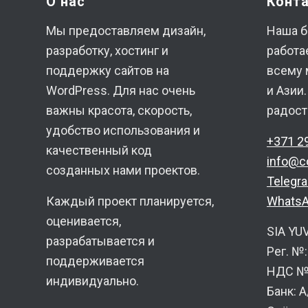
О нас
Конт
Мы предоставляем дизайн,
Наша б
разработку, хостинг и
работа
поддержку сайтов на
всему 
WordPress. Для нас очень
и Азии
важны красота, скорость,
радост
удобство использования и
+371 2
качественный код
info@c
созданных нами проектов.
Telegr
Каждый проект планируется,
Whats
оценивается,
SIA YU
разрабатывается и
Рег. №
поддерживается
НДС №:
индивидуально.
Банк: 