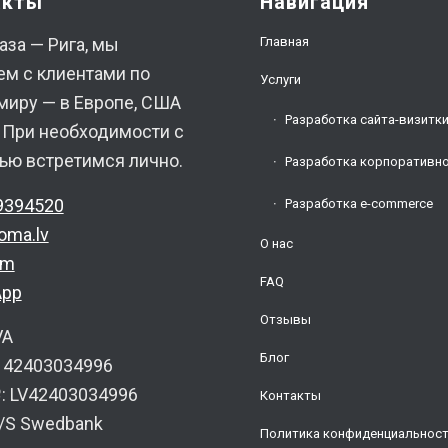
акты
Навигация
Главная
аза — Рига, мы
ем с клиентами по
Услуги
миру — в Европе, США
Разработка сайта-визитк
. При необходимости с
ью встретимся лично.
Разработка корпоративно
9394520
Разработка e-commerce
oma.lv
О нас
am
FAQ
App
Отзывы
VA
Блог
: 42403034996
 LV42403034996
Контакты
A/S Swedbank
Политика конфиденциальнос