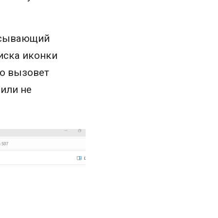
исывающий
иска иконки
то вызовет
или не