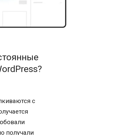
стоянные
ordPress?
лкиваются с
олучается
робовали
но получали