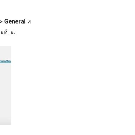
> General
и
айта.