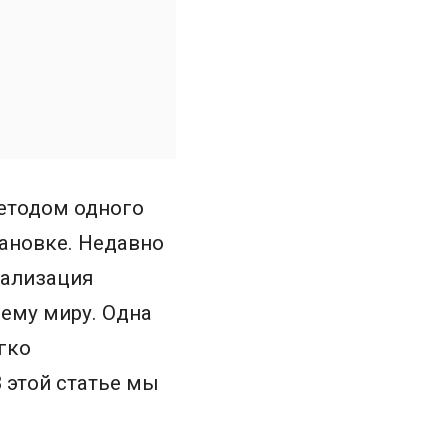
тодом одного
тановке. Недавно
кализация
сему миру. Одна
гко
 этой статье мы