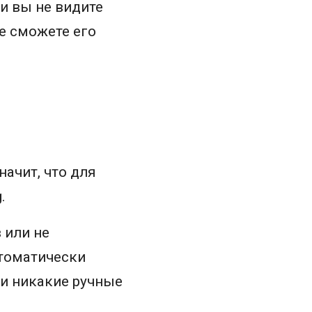
и вы не видите
не сможете его
начит, что для
.
 или не
томатически
, и никакие ручные