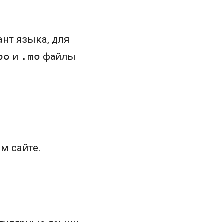
ант языка, для
po
и
.mo
файлы
м сайте.