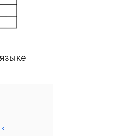
 языке
ык