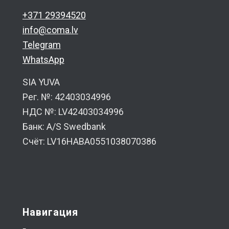
+371 29394520
info@coma.lv
Telegram
WhatsApp
SIA YUVA
Рег. №: 42403034996
НДС №: LV42403034996
Банк: A/S Swedbank
Счёт: LV16HABA0551038070386
Навигация