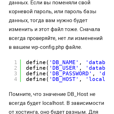
данных. Если вы поменяли свой
корневой пароль, или пароль базы
данных, тогда вам нужно будет
изменить и этот файл тоже. Сначала
всегда проверяйте, нет ли изменений
в вашем wp-config.php файле.
1
define(
'DB_NAME'
, 
'databas
2
define(
'DB_USER'
, 
'databas
3
define(
'DB_PASSWORD'
, 
'dat
4
define(
'DB_HOST'
, 
'localho
Помните, что значение DB_Host не
всегда будет localhost. В зависимости
от хостинга, оно будет разным. Для