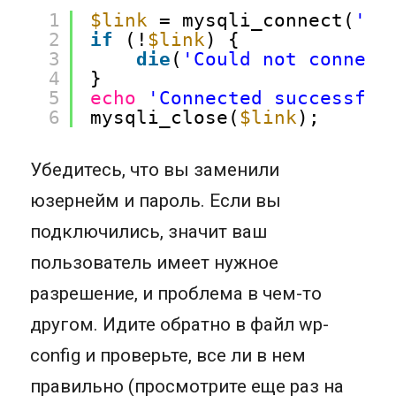
1
$link
= mysqli_connect(
'lo
2
if
(!
$link
) {
3
die
(
'Could not connect
4
}
5
echo
'Connected successful
6
mysqli_close(
$link
);
Убедитесь, что вы заменили
юзернейм и пароль. Если вы
подключились, значит ваш
пользователь имеет нужное
разрешение, и проблема в чем-то
другом. Идите обратно в файл wp-
config и проверьте, все ли в нем
правильно (просмотрите еще раз на