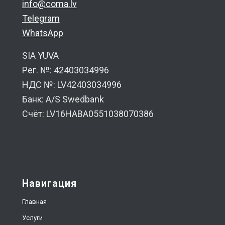
info@coma.lv
Telegram
WhatsApp
SIA YUVA
Рег. №: 42403034996
НДС №: LV42403034996
Банк: A/S Swedbank
Счёт: LV16HABA0551038070386
Навигация
Главная
Услуги