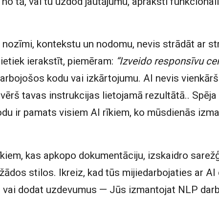
no tā, vai tu uzdod jautājumu, apraksti funkcionalit
 nozīmi, kontekstu un nodomu, nevis strādāt ar s
tiek ierakstīt, piemēram:
“Izveido responsīvu cen
 darbojošos kodu vai izkārtojumu. AI nevis vienkārš
ērš tavas instrukcijas lietojamā rezultātā.. Spēja 
odu ir pamats visiem AI rīkiem, ko mūsdienās izm
īkiem, kas apkopo dokumentāciju, izskaidro sarežģ
žādos stilos. Ikreiz, kad tūs mijiedarbojaties ar A
 vai dodat uzdevumus — Jūs izmantojat NLP darb