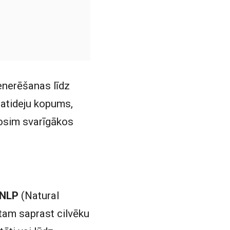
enerēšanas līdz
matideju kopums,
rosim svarīgākos
NLP
(Natural
ktam saprast cilvēku