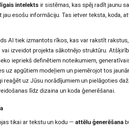
īgais intelekts
ir sistēmas, kas spēj radīt jaunu sa
t jau esošu informāciju. Tas ietver teksta, koda, a
ds AI tiek izmantots rīkos, kas var rakstīt rakstus
 vai izveidot projekta sākotnējo struktūru. Atšķirī
ko iepriekš definētiem noteikumiem, generatīvais
ies uz apgūtiem modeļiem un piemērojot tos jaunā
tīgi reaģēt uz Jūsu norādījumiem un pielāgoties 
veidošanas līdz dizaina un koda ģenerēšanai.
na
jas tikai ar tekstu un kodu —
attēlu ģenerēšana
bū