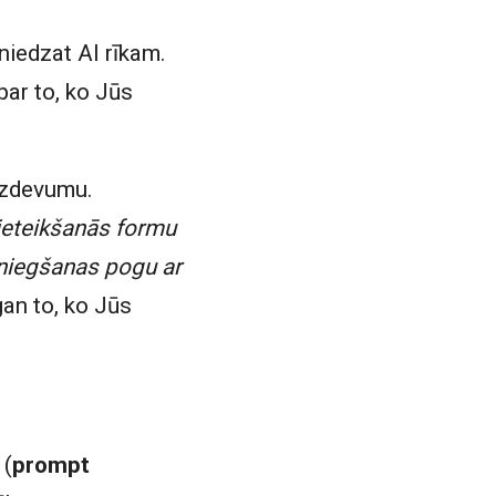
sniedzat AI rīkam.
 par to, ko Jūs
 uzdevumu.
ieteikšanās formu
esniegšanas pogu ar
gan to, ko Jūs
 (
prompt