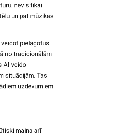
turu, nevis tikai
ttēlu un pat mūzikas
, veidot pielāgotus
bā no tradicionālām
 AI veido
m situācijām. Tas
dažādiem uzdevumiem
tiski maina arī