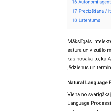
16
Autonomi aģent
17
Precizēšana / it
18
Latentums
Mākslīgais intelekt
satura un vizuālo m
kas nosaka to, kā A
jēdzienus un termin
Natural Language 
Viena no svarīgāka
Language Processing