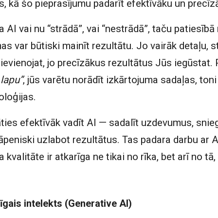
ids, kā šo pieprasījumu padarīt efektīvāku un precīz
 AI vai nu “strādā”, vai “nestrādā”, taču patiesībā 
s var būtiski mainīt rezultātu. Jo vairāk detaļu, s
evienojat, jo precīzākus rezultātus Jūs iegūstat. 
 lapu”
, jūs varētu norādīt izkārtojuma sadaļas, toni
loģijas.
ties efektīvāk vadīt AI — sadalīt uzdevumus, snie
kāpeniski uzlabot rezultātus. Tas padara darbu ar A
 kvalitāte ir atkarīga ne tikai no rīka, bet arī no tā
gais intelekts (Generative AI)