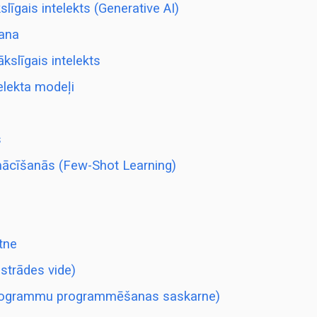
līgais intelekts (Generative AI)
šana
kslīgais intelekts
telekta modeļi
s
ācīšanās (Few-Shot Learning)
tne
zstrādes vide)
programmu programmēšanas saskarne)