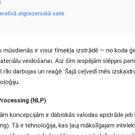
i
eratīvā atgriezeniskā saite
s mūsdienās ir visur tīmekļa izstrādē — no koda ģ
ateriālu veidošanai. Aiz šīm iespējām slēpjas pa
I rīki darbojas un reaģē. Šajā ceļvedī mēs izskaid
oloģiju.
Processing (NLP)
jām koncepcijām ir dabiskās valodas apstrāde jeb
). Tā ir tehnoloģija, kas ļauj mākslīgajam intele