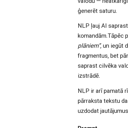
valodu — neatkarīgi 
ģenerēt saturu.
NLP ļauj AI saprast
komandām.Tāpēc pie
plāniem”
, un iegūt
fragmentus, bet pārv
saprast cilvēka val
izstrādē.
NLP ir arī pamatā r
pārraksta tekstu da
uzdodat jautājumus