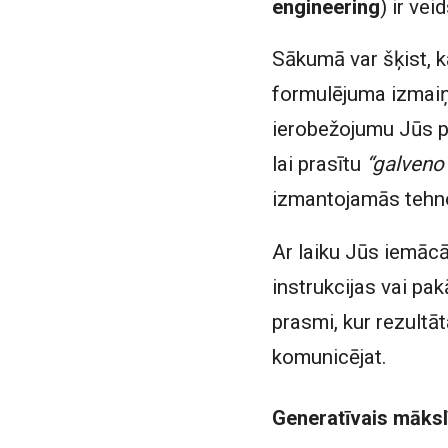
engineering
) ir ve
Sākumā var šķist, ka
formulējuma izmaiņa
ierobežojumu Jūs pi
lai prasītu
“galveno
izmantojamās tehno
Ar laiku Jūs iemācā
instrukcijas vai pa
prasmi, kur rezultāta
komunicējat.
Generatīvais mākslī