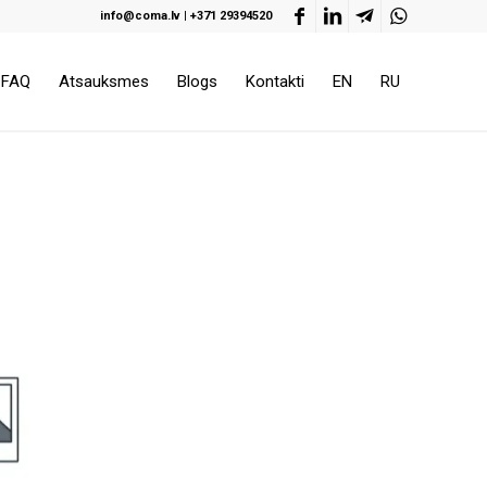
info@coma.lv
|
+371 29394520
FAQ
Atsauksmes
Blogs
Kontakti
EN
RU