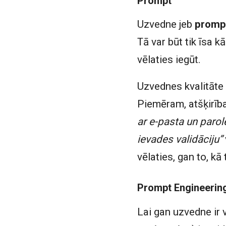
Prompt
Uzvedne jeb
promp
Tā var būt tik īsa k
vēlaties iegūt.
Uzvednes kvalitāte 
Piemēram, atšķirīb
ar e-pasta un parol
ievades validāciju”
vēlaties, gan to, kā 
Prompt Engineerin
Lai gan uzvedne ir 