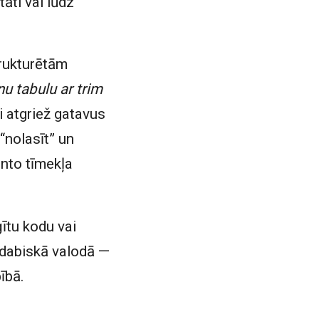
āti vai lūdz
trukturētām
u tabulu ar trim
i atgriež gatavus
“nolasīt” un
anto tīmekļa
ītu kodu vai
I dabiskā valodā —
ībā.