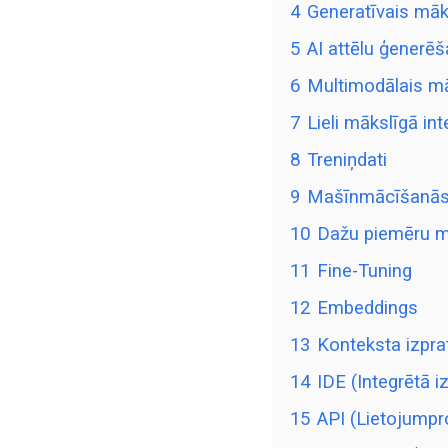
4
Generatīvais māks
5
AI attēlu ģenerē
6
Multimodālais mā
7
Lieli mākslīgā in
8
Treniņdati
9
Mašīnmācīšanā
10
Dažu piemēru m
11
Fine-Tuning
12
Embeddings
13
Konteksta izpra
14
IDE (Integrētā i
15
API (Lietojum