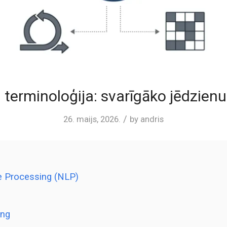
 terminoloģija: svarīgāko jēdzien
/
26. maijs, 2026.
by
andris
e Processing (NLP)
ing