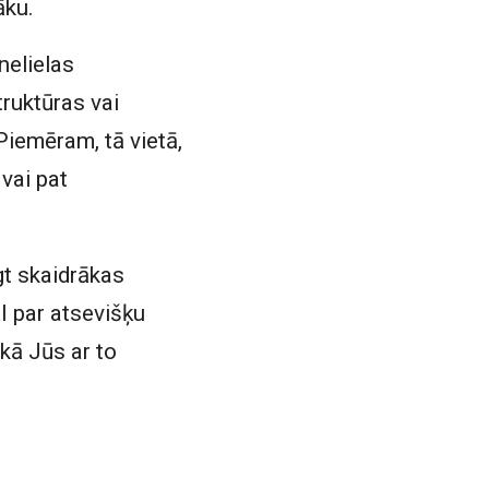
āku.
nelielas
truktūras vai
Piemēram, tā vietā,
 vai pat
gt skaidrākas
I par atsevišķu
, kā Jūs ar to