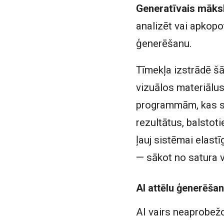
Generatīvais māksl
analizēt vai apkopo
ģenerēšanu.
Tīmekļa izstrādē šā
vizuālos materiālus
programmām, kas se
rezultātus, balstot
ļauj sistēmai elas
— sākot no satura 
AI attēlu ģenerēša
AI vairs neaprobežo