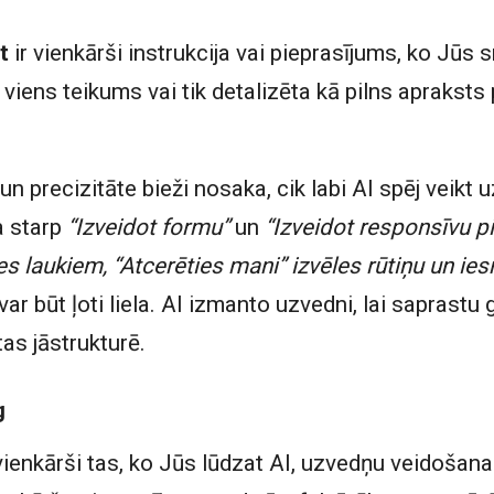
t
ir vienkārši instrukcija vai pieprasījums, ko Jūs 
ā viens teikums vai tik detalizēta kā pilns apraksts
un precizitāte bieži nosaka, cik labi AI spēj veikt
a starp
“Izveidot formu”
un
“Izveidot responsīvu p
es laukiem, “Atcerēties mani” izvēles rūtiņu un i
var būt ļoti liela. AI izmanto uzvedni, lai saprastu 
tas jāstrukturē.
g
vienkārši tas, ko Jūs lūdzat AI, uzvedņu veidošana