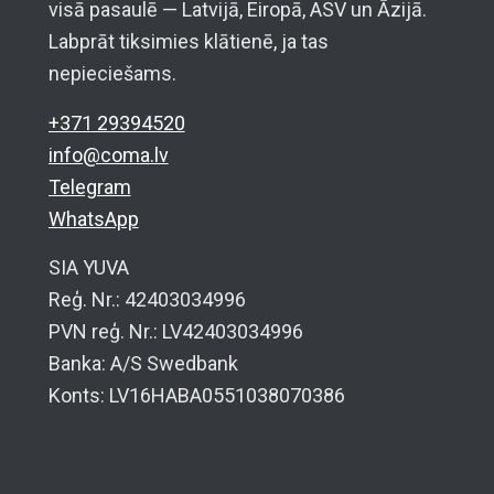
visā pasaulē — Latvijā, Eiropā, ASV un Āzijā.
Labprāt tiksimies klātienē, ja tas
nepieciešams.
+371 29394520
info@coma.lv
Telegram
WhatsApp
SIA YUVA
Reģ. Nr.: 42403034996
PVN reģ. Nr.: LV42403034996
Banka: A/S Swedbank
Konts: LV16HABA0551038070386