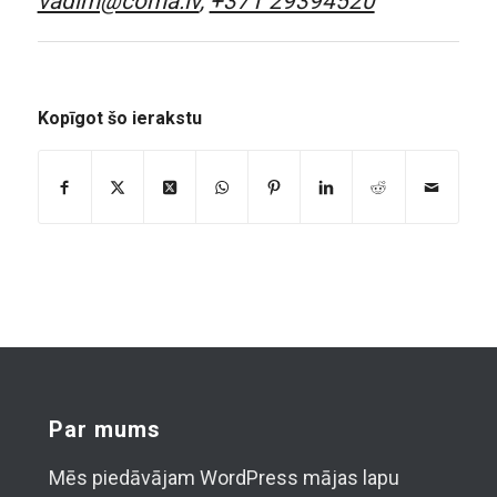
vadim@coma.lv
,
+371 29394520
Kopīgot šo ierakstu
Par mums
Mēs piedāvājam WordPress mājas lapu