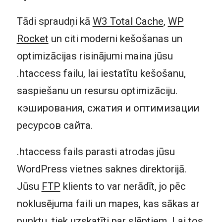
Tādi spraudņi kā
W3 Total Cache
,
WP
Rocket
un citi moderni kešošanas un
optimizācijas risinājumi maina jūsu
.htaccess failu, lai iestatītu kešošanu,
saspiešanu un resursu optimizāciju.
кэширования, сжатия и оптимизации
ресурсов сайта.
.htaccess fails parasti atrodas jūsu
WordPress vietnes saknes direktorijā.
Jūsu
FTP
klients to var nerādīt, jo pēc
noklusējuma faili un mapes, kas sākas ar
punktu, tiek uzskatīti par slēptiem. Lai tos