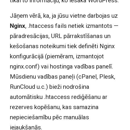
tikai to informāciju, ko iesaka WordPress.
Jāņem vērā, ka, ja jūsu vietne darbojas uz
Nginx
, .htaccess fails netiek izmantots —
pāradresācijas, URL pārrakstīšanas un
kešošanas noteikumi tiek definēti Nginx
konfigurācijā (piemēram, izmantojot
nginx.conf) vai hostinga vadības panelī.
Mūsdienu vadības paneļi (cPanel, Plesk,
RunCloud u.c.) bieži nodrošina
automātisku .htaccess rediģēšanu ar
rezerves kopēšanu, kas samazina
nepieciešamību pēc manuālas
iejaukšanās.