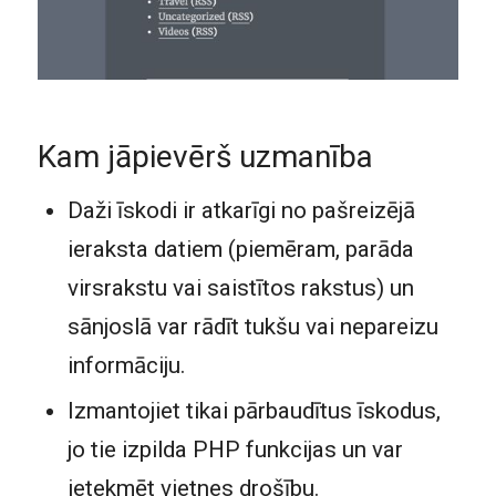
Kam jāpievērš uzmanība
Daži īskodi ir atkarīgi no pašreizējā
ieraksta datiem (piemēram, parāda
virsrakstu vai saistītos rakstus) un
sānjoslā var rādīt tukšu vai nepareizu
informāciju.
Izmantojiet tikai pārbaudītus īskodus,
jo tie izpilda PHP funkcijas un var
ietekmēt vietnes drošību.