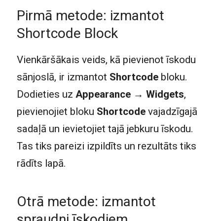
Pirmā metode: izmantot
Shortcode Block
Vienkāršākais veids, kā pievienot īskodu
sānjoslā, ir izmantot
Shortcode
bloku.
Dodieties uz
Appearance → Widgets
,
pievienojiet bloku
Shortcode
vajadzīgajā
sadaļā un ievietojiet tajā jebkuru īskodu.
Tas tiks pareizi izpildīts un rezultāts tiks
rādīts lapā.
Otrā metode: izmantot
spraudni īskodiem