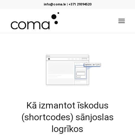
info@coma.lv
|
+371 29394520
Kā izmantot īskodus
(shortcodes) sānjoslas
logrīkos