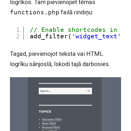
logrīkos. Tam pievienojiet tēmas
functions.php
failā rindiņu:
1
// Enable shortcodes in te
2
add_filter(
'widget_text'
,
'
Tagad, pievienojot teksta vai HTML
logrīku sānjoslā, īskodi tajā darbosies.