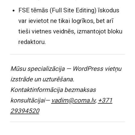
FSE tēmās (Full Site Editing) īskodus
var ievietot ne tikai logrīkos, bet arī
tieši vietnes veidnēs, izmantojot bloku
redaktoru.
Mūsu specializācija — WordPress vietņu
izstrāde un uzturēšana.
Kontaktinformācija bezmaksas
konsultācijai—
vadim@coma.lv
,
+371
29394520