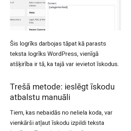
Šis logrīks darbojas tāpat kā parasts
teksta logrīks WordPress, vienīgā
atšķirība ir tā, ka tajā var ievietot īskodus.
Trešā metode: ieslēgt īskodu
atbalstu manuāli
Tiem, kas nebaidās no neliela koda, var
vienkārši atļaut īskodu izpildi teksta