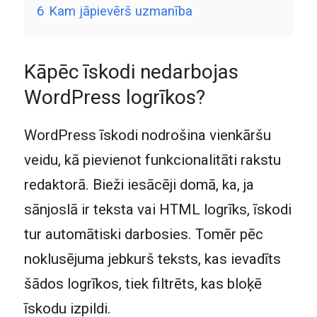
6
Kam jāpievērš uzmanība
Kāpēc īskodi nedarbojas
WordPress logrīkos?
WordPress īskodi nodrošina vienkāršu
veidu, kā pievienot funkcionalitāti rakstu
redaktorā. Bieži iesācēji domā, ka, ja
sānjoslā ir teksta vai HTML logrīks, īskodi
tur automātiski darbosies. Tomēr pēc
noklusējuma jebkurš teksts, kas ievadīts
šādos logrīkos, tiek filtrēts, kas bloķē
īskodu izpildi.