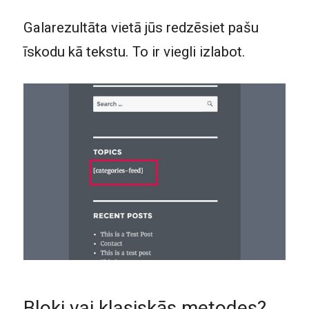
Galarezultāta vietā jūs redzēsiet pašu
īskodu kā tekstu. To ir viegli izlabot.
Bloki vai klasiskās metodes?