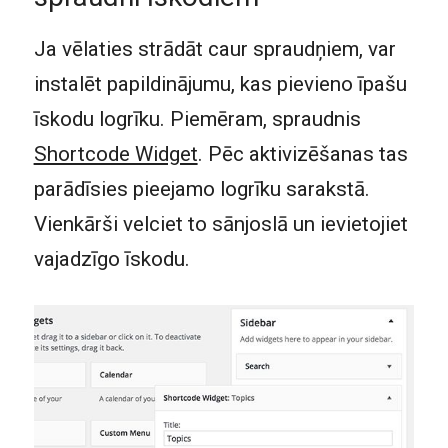
Ja vēlaties strādāt caur spraudņiem, var
instalēt papildinājumu, kas pievieno īpašu
īskodu logrīku. Piemēram, spraudnis
Shortcode Widget
. Pēc aktivizēšanas tas
parādīsies pieejamo logrīku sarakstā.
Vienkārši velciet to sānjoslā un ievietojiet
vajadzīgo īskodu.