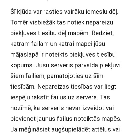
Šī kļūda var rasties vairāku iemeslu dēļ.
Tomēr visbiežāk tas notiek nepareizu
piekļuves tiesību dēļ mapēm. Redziet,
katram failam un katrai mapei jūsu
mājaslapā ir noteikts piekļuves tiesību
kopums. Jūsu serveris pārvalda piekļuvi
šiem failiem, pamatojoties uz šīm
tiesībām. Nepareizas tiesības var liegt
iespēju rakstīt failus uz servera. Tas
nozīmē, ka serveris nevar izveidot vai
pievienot jaunus failus noteiktās mapēs.
Ja mēģināsiet augšupielādēt attēlus vai