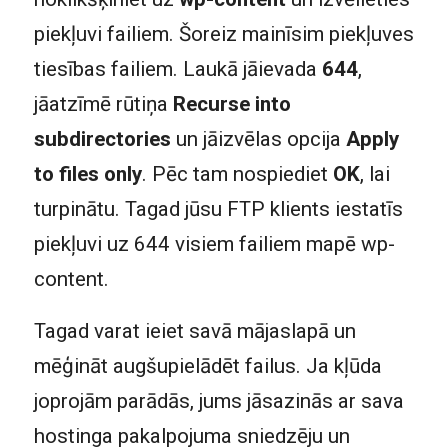
piekļuvi failiem. Šoreiz mainīsim piekļuves
tiesības failiem. Laukā jāievada
644
,
jāatzīmē rūtiņa
Recurse into
subdirectories
un jāizvēlas opcija
Apply
to files only
. Pēc tam nospiediet
OK
, lai
turpinātu. Tagad jūsu FTP klients iestatīs
piekļuvi uz 644 visiem failiem mapē wp-
content.
Tagad varat ieiet savā mājaslapā un
mēģināt augšupielādēt failus. Ja kļūda
joprojām parādās, jums jāsazinās ar sava
hostinga pakalpojuma sniedzēju un