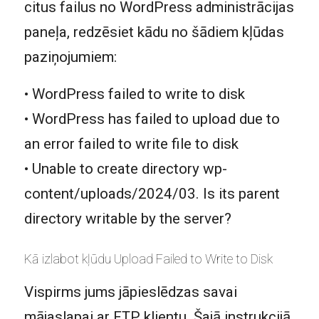
citus failus no WordPress administrācijas
paneļa, redzēsiet kādu no šādiem kļūdas
paziņojumiem:
• WordPress failed to write to disk
• WordPress has failed to upload due to
an error failed to write file to disk
• Unable to create directory wp-
content/uploads/2024/03. Is its parent
directory writable by the server?
Kā izlabot kļūdu Upload Failed to Write to Disk
Vispirms jums jāpieslēdzas savai
mājaslapai ar
FTP klientu
. Šajā instrukcijā