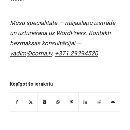
Mūsu specialitāte — mājaslapu izstrāde
un uzturēšana uz WordPress. Kontakti
bezmaksas konsultācijai —
vadim@coma.lv
,
+371 29394520
Kopīgot šo ierakstu