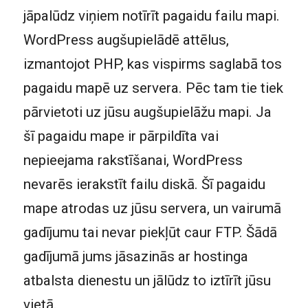
jāpalūdz viņiem notīrīt pagaidu failu mapi.
WordPress augšupielādē attēlus,
izmantojot PHP, kas vispirms saglabā tos
pagaidu mapē uz servera. Pēc tam tie tiek
pārvietoti uz jūsu augšupielāžu mapi. Ja
šī pagaidu mape ir pārpildīta vai
nepieejama rakstīšanai, WordPress
nevarēs ierakstīt failu diskā. Šī pagaidu
mape atrodas uz jūsu servera, un vairumā
gadījumu tai nevar piekļūt caur FTP. Šādā
gadījumā jums jāsazinās ar hostinga
atbalsta dienestu un jālūdz to iztīrīt jūsu
vietā.