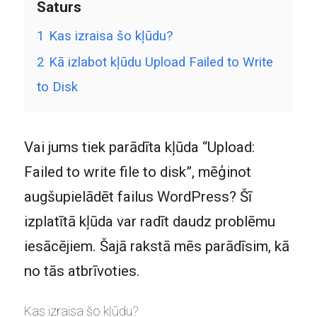
Saturs
1
Kas izraisa šo kļūdu?
2
Kā izlabot kļūdu Upload Failed to Write
to Disk
Vai jums tiek parādīta kļūda “Upload:
Failed to write file to disk”, mēģinot
augšupielādēt failus WordPress? Šī
izplatītā kļūda var radīt daudz problēmu
iesācējiem. Šajā rakstā mēs parādīsim, kā
no tās atbrīvoties.
Kas izraisa šo kļūdu?