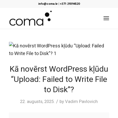
info@coma.lv
|
+371 29394520
Kā novērst WordPress kļūdu
“Upload: Failed to Write File
to Disk”?
/
22. augusts, 2025.
by
Vadim Pavlovich