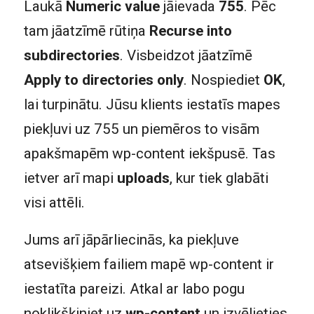
Laukā
Numeric value
jāievada
755
. Pēc
tam jāatzīmē rūtiņa
Recurse into
subdirectories
. Visbeidzot jāatzīmē
Apply to directories only
. Nospiediet
OK
,
lai turpinātu. Jūsu klients iestatīs mapes
piekļuvi uz 755 un piemēros to visām
apakšmapēm wp-content iekšpusē. Tas
ietver arī mapi
uploads
, kur tiek glabāti
visi attēli.
Jums arī jāpārliecinās, ka piekļuve
atsevišķiem failiem mapē wp-content ir
iestatīta pareizi. Atkal ar labo pogu
noklikšķiniet uz
wp-content
un izvēlieties