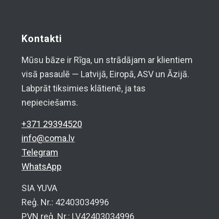
Kontakti
Mūsu bāze ir Rīga, un strādājam ar klientiem
visā pasaulē — Latvijā, Eiropā, ASV un Āzijā.
Labprāt tiksimies klātienē, ja tas
nepieciešams.
+371 29394520
info@coma.lv
Telegram
WhatsApp
SIA YUVA
Reģ. Nr.: 42403034996
PVN reģ. Nr.: LV42403034996