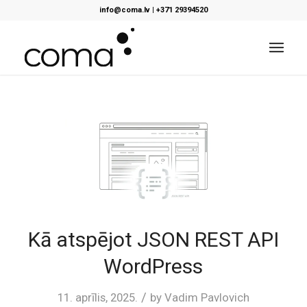
info@coma.lv
|
+371 29394520
Kā atspējot JSON REST API
WordPress
/
11. aprīlis, 2025.
by
Vadim Pavlovich