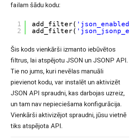
failam šādu kodu:
1
add_filter(
'json_enabled'
,
2
add_filter(
'json_jsonp_ena
Šis kods vienkārši izmanto iebūvētos
filtrus, lai atspējotu JSON un JSONP API.
Tie no jums, kuri nevēlas manuāli
pievienot kodu, var instalēt un aktivizēt
JSON API spraudni, kas darbojas uzreiz,
un tam nav nepieciešama konfigurācija.
Vienkārši aktivizējot spraudni, jūsu vietnē
tiks atspējota API.