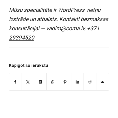
Mūsu specialitāte ir WordPress vietņu
izstrāde un atbalsts. Kontakti bezmaksas
konsultācijai —
vadim@coma.lv
,
+371
29394520
Kopīgot šo ierakstu