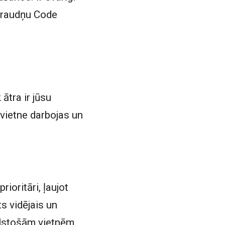
spraudņu Code
ātra ir jūsu
u vietne darbojas un
rioritāri, ļaujot
s vidējais un
bilstošām vietnēm.