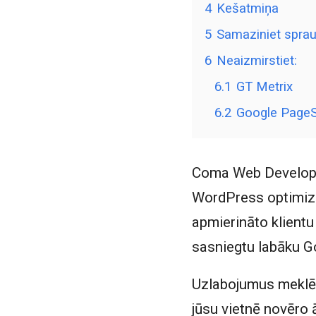
4
Kešatmiņa
5
Samaziniet sprau
6
Neaizmirstiet:
6.1
GT Metrix
6.2
Google PageS
Coma Web Developm
WordPress optimizāc
apmierināto klientu 
sasniegtu labāku G
Uzlabojumus meklētā
jūsu vietnē novēro 