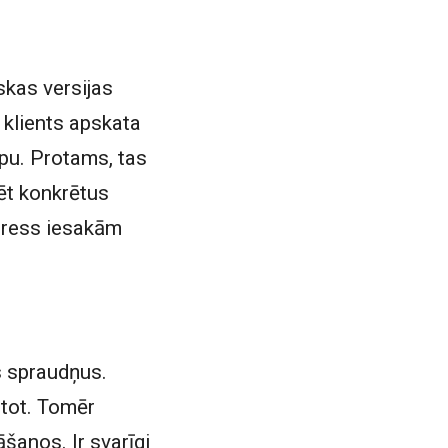
skas versijas
 klients apskata
apu. Protams, tas
nēt konkrētus
Press iesakām
s spraudņus.
ntot. Tomēr
šanos. Ir svarīgi