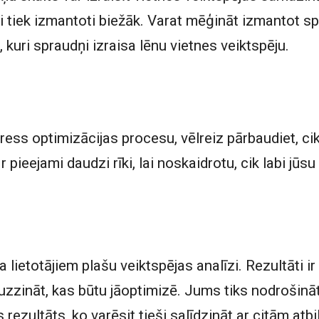
ņi tiek izmantoti biežāk. Varat mēģināt izmantot 
u, kuri spraudņi izraisa lēnu vietnes veiktspēju.
ss optimizācijas procesu, vēlreiz pārbaudiet, cik 
 pieejami daudzi rīki, lai noskaidrotu, cik labi jūs
lietotājiem plašu veiktspējas analīzi. Rezultāti ir p
uzzināt, kas būtu jāoptimizē. Jums tiks nodrošināt
 rezultāts, ko varēsit tieši salīdzināt ar citām at