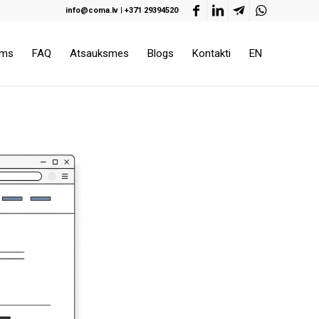
info@coma.lv
|
+371 29394520
ums
FAQ
Atsauksmes
Blogs
Kontakti
EN