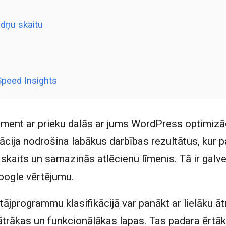
dņu skaitu
peed Insights
ent ar prieku dalās ar jums WordPress optimizā
ija nodrošina labākus darbības rezultātus, kur pa
skaits un samazinās atlēcienu līmenis. Tā ir galven
oogle vērtējumu.
jprogrammu klasifikācijā var panākt ar lielāku ātr
ātrākas un funkcionālākas lapas. Tas padara ērtā