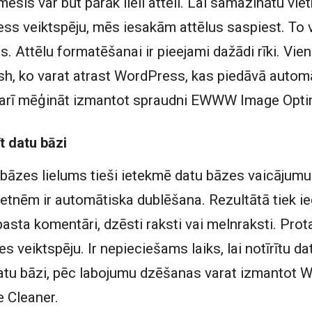
emesls var būt pārāk lieli attēli. Lai samazinātu vie
s veiktspēju, mēs iesakām attēlus saspiest. To v
. Attēlu formatēšanai ir pieejami dažādi rīki. Vie
, ko varat atrast WordPress, kas piedāvā automā
t arī mēģināt izmantot spraudni EWWW Image Opti
t datu bāzi
bāzes lielums tieši ietekmē datu bāzes vaicājumu 
etnēm ir automātiska dublēšana. Rezultātā tiek ieg
sta komentāri, dzēsti raksti vai melnraksti. Prot
es veiktspēju. Ir nepieciešams laiks, lai notīrītu dat
 datu bāzi, pēc labojumu dzēšanas varat izmantot 
 Cleaner.