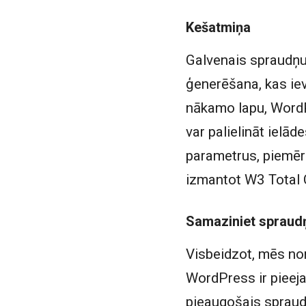
Kešatmiņa
Galvenais spraudņu
ģenerēšana, kas iev
nākamo lapu, WordPr
var palielināt ielā
parametrus, piemēr
izmantot W3 Total 
Samaziniet spraudņ
Visbeidzot, mēs non
WordPress ir pieej
pieaugošais spraudņ