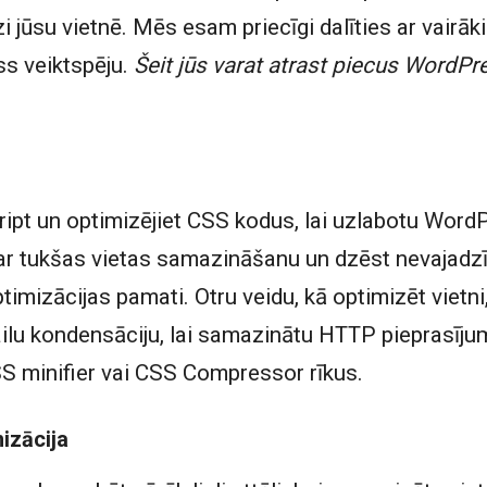
 jūsu vietnē. Mēs esam priecīgi dalīties ar vairāk
s veiktspēju.
Šeit jūs varat atrast piecus WordPr
ipt un optimizējiet CSS kodus, lai uzlabotu WordP
r tukšas vietas samazināšanu un dzēst nevajadz
timizācijas pamati. Otru veidu, kā optimizēt vietni
ailu kondensāciju, lai samazinātu HTTP pieprasīju
 minifier vai CSS Compressor rīkus.
izācija