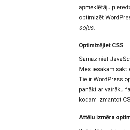
apmeklētāju pieredzi
optimizēt WordPres
soļus.
Optimizējiet CSS
Samaziniet JavaScr
Mēs iesakām sākt a
Tie ir WordPress op
panākt ar vairāku f
kodam izmantot CSS
Attēlu izmēra optim