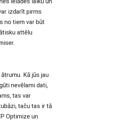
tnes ielādes laiku un
ar izdarīt pirms
ns no tiem var būt
tisku attēlu
miser.
ātrumu. Kā jūs jau
ūti nevēlami dati,
ams, tas var
ubāzi, taču tas ir tā
WP Optimize un