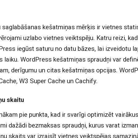
 saglabāšanas kešatmiņas mērķis ir vietnes stati
ērojami uzlabo vietnes veiktspēju. Katru reizi, kad
ess iegūst saturu no datu bāzes, lai izveidotu l
des laiku. WordPress kešatmiņas spraudņi var defi
am, derīgumu un citas kešatmiņas opcijas. Word
Cache, W3 Super Cache un Cachify.
u skaitu
ākam pie punkta, kad ir svarīgi optimizēt vairāku
ami dažādi bezmaksas spraudņi, kurus varat izma
u skaits var izraisīt vietnes veiktspējas samazinā