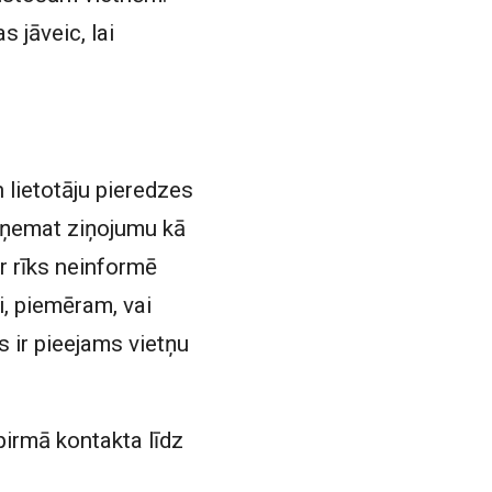
 jāveic, lai
 lietotāju pieredzes
saņemat ziņojumu kā
r rīks neinformē
ti, piemēram, vai
ks ir pieejams vietņu
irmā kontakta līdz