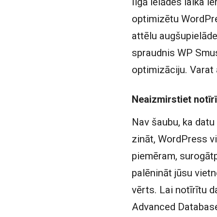
Ilgā ielādes laika i
optimizētu WordPres
attēlu augšupielādes
spraudnis WP Smush
optimizāciju. Vara
Neaizmirstiet notīrī
Nav šaubu, ka datu 
zināt, WordPress vi
piemēram, surogātpa
palēnināt jūsu vietn
vērts. Lai notīrītu
Advanced Database