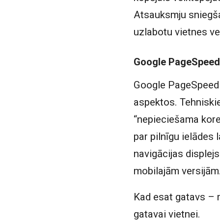
Atsauksmju sniegšan
uzlabotu vietnes vei
Google PageSpeed 
Google PageSpeed ​​
aspektos. Tehniskie
“nepieciešama korek
par pilnīgu ielādes 
navigācijas displejs 
mobilajām versijām
Kad esat gatavs –
gatavai vietnei.