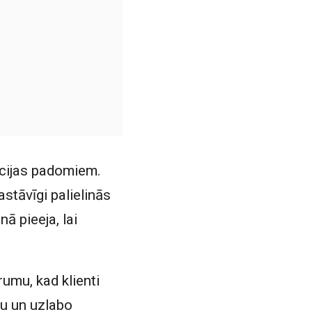
cijas padomiem.
stāvīgi palielinās
ā pieeja, lai
umu, kad klienti
ku un uzlabo