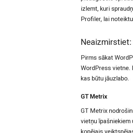
izlemt, kuri spraud
Profiler, lai noteikt
Neaizmirstiet:
Pirms sākat WordPre
WordPress vietne. Ir
kas būtu jāuzlabo.
GT Metrix
GT Metrix nodrošina 
vietņu īpašniekiem 
kopējais veiktspējas