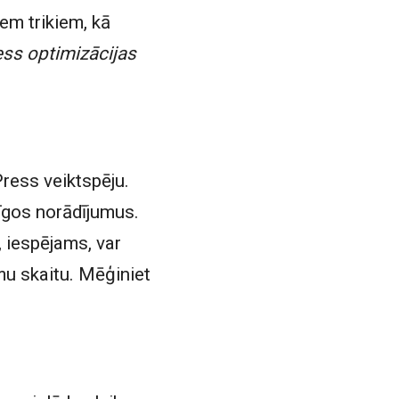
iem trikiem, kā
ess optimizācijas
ress veiktspēju.
īgos norādījumus.
, iespējams, var
mu skaitu. Mēģiniet