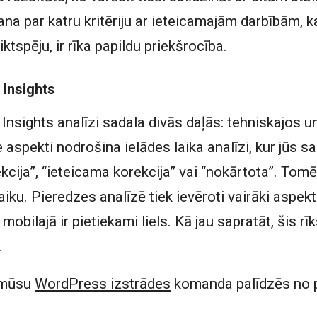
a par katru kritēriju ar ieteicamajām darbībām, kas
ktspēju, ir rīka papildu priekšrocība.
Insights
Insights analīzi sadala divās daļās: tehniskajos un
 aspekti nodrošina ielādes laika analīzi, kur jūs 
cija”, “ieteicama korekcija” vai “nokārtota”. Tomē
laiku. Pieredzes analīzē tiek ievēroti vairāki aspek
mobilajā ir pietiekami liels. Kā jau sapratāt, šis rī
.
 mūsu
WordPress izstrādes
komanda palīdzēs no p