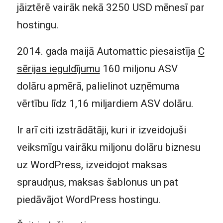
jāiztērē vairāk nekā 3250 USD mēnesī par
hostingu.
2014. gada maijā Automattic piesaistīja
C
sērijas ieguldījumu
160 miljonu ASV
dolāru apmērā, palielinot uzņēmuma
vērtību līdz 1,16 miljardiem ASV dolāru.
Ir arī citi izstrādātāji, kuri ir izveidojuši
veiksmīgu vairāku miljonu dolāru biznesu
uz WordPress, izveidojot maksas
spraudņus, maksas šablonus un pat
piedāvājot WordPress hostingu.