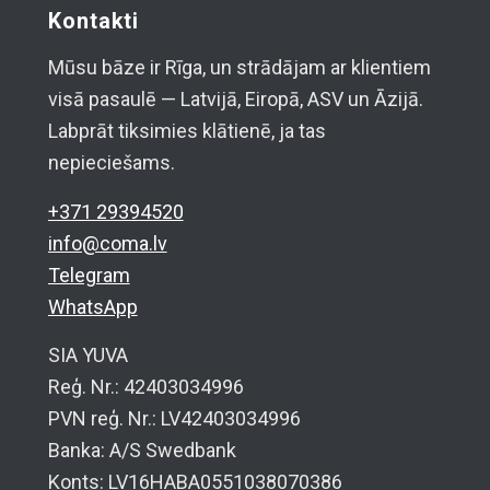
Kontakti
Mūsu bāze ir Rīga, un strādājam ar klientiem
visā pasaulē — Latvijā, Eiropā, ASV un Āzijā.
Labprāt tiksimies klātienē, ja tas
nepieciešams.
+371 29394520
info@coma.lv
Telegram
WhatsApp
SIA YUVA
Reģ. Nr.: 42403034996
PVN reģ. Nr.: LV42403034996
Banka: A/S Swedbank
Konts: LV16HABA0551038070386