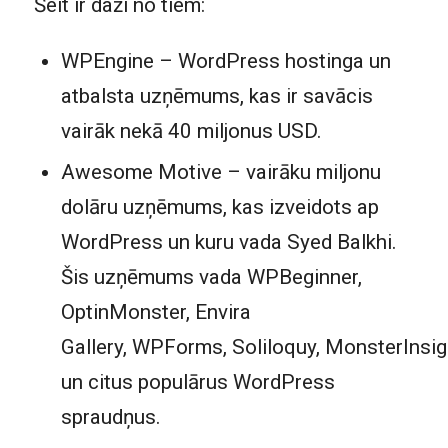
Šeit ir daži no tiem:
WPEngine
– WordPress hostinga un
atbalsta uzņēmums, kas ir savācis
vairāk nekā 40 miljonus USD.
Awesome Motive
– vairāku miljonu
dolāru uzņēmums, kas izveidots ap
WordPress un kuru vada
Syed Balkhi
.
Šis uzņēmums vada WPBeginner,
OptinMonster
,
Envira
Gallery
,
WPForms
,
Soliloquy
,
MonsterInsig
un citus populārus WordPress
spraudņus.