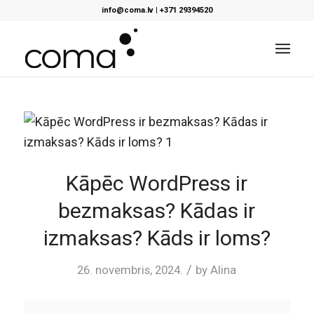
info@coma.lv
|
+371 29394520
Kāpēc WordPress ir
bezmaksas? Kādas ir
izmaksas? Kāds ir loms?
/
26. novembris, 2024.
by
Alina