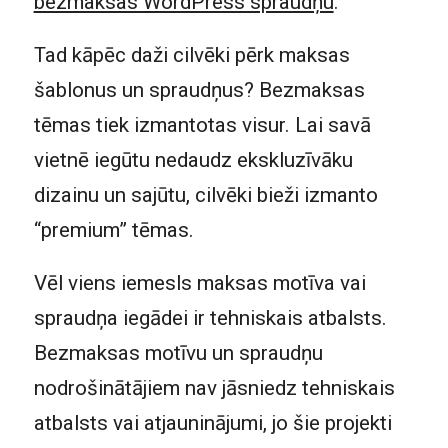
bezmaksas WordPress spraudņu
.
Tad kāpēc daži cilvēki pērk maksas
šablonus un spraudņus? Bezmaksas
tēmas tiek izmantotas visur. Lai savā
vietnē iegūtu nedaudz ekskluzīvāku
dizainu un sajūtu, cilvēki bieži izmanto
“premium” tēmas.
Vēl viens iemesls maksas motīva vai
spraudņa iegādei ir tehniskais atbalsts.
Bezmaksas motīvu un spraudņu
nodrošinātājiem nav jāsniedz tehniskais
atbalsts vai atjauninājumi, jo šie projekti