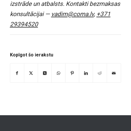
izstrāde un atbalsts. Kontakti bezmaksas
konsultācijai —
vadim@coma.lv
,
+371
29394520
Kopīgot šo ierakstu