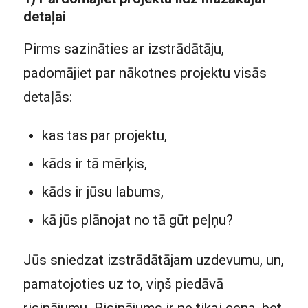
detaļai
Pirms sazināties ar izstrādātāju,
padomājiet par nākotnes projektu visās
detaļās:
kas tas par projektu,
kāds ir tā mērķis,
kāds ir jūsu labums,
kā jūs plānojat no tā gūt peļņu?
Jūs sniedzat izstrādātājam uzdevumu, un,
pamatojoties uz to, viņš piedāvā
risinājumu. Risinājums ir ne tikai cena, bet