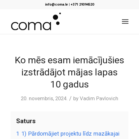
info@coma.lv
|
+371 29394520
Ko mēs esam iemācījušies
izstrādājot mājas lapas
10 gadus
/
20. novembris, 2024.
by
Vadim Pavlovich
Saturs
1
1) Pārdomājiet projektu līdz mazākajai