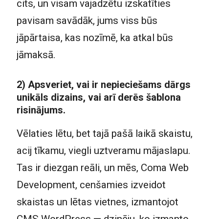
cits, un visam vajadzētu izskatīties
pavisam savādāk, jums viss būs
jāpārtaisa, kas nozīmē, ka atkal būs
jāmaksā.
2) Apsveriet, vai ir nepieciešams dārgs
unikāls dizains, vai arī derēs šablona
risinājums.
Vēlaties lētu, bet tajā pašā laikā skaistu,
acij tīkamu, viegli uztveramu mājaslapu.
Tas ir diezgan reāli, un mēs, Coma Web
Development, cenšamies izveidot
skaistas un lētas vietnes, izmantojot
CMS WordPress — dzinēju, ko izmanto