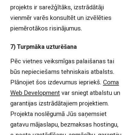
projekts ir sarežģītāks, izstrādātāji
vienmēr varēs konsultēt un izvēlēties
piemērotākos risinājumus.
7) Turpmāka uzturēšana
Pēc vietnes veiksmīgas palaišanas tai
būs nepieciešams tehniskais atbalsts.
Plānojiet šos izdevumus iepriekš.
Coma
Web Development
var sniegt atbalstu un
garantijas izstrādātajiem projektiem.
Projekta noslēgumā Jūs saņemsiet
gatavu mājaslapu, bezmaksas hostingu,
e-pasta uzstādīšanu, apmācību, garantiju