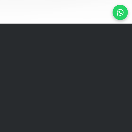
Получите до 10 000 € для
дигитализации бизнеса с
поддержкой LIAA