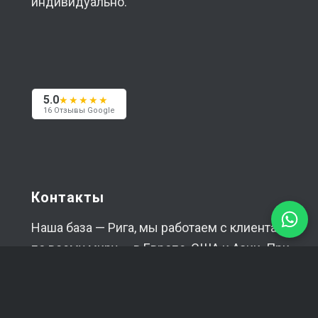
индивидуально.
5.0
★★★★★
16 Отзывы Google
Контакты
Наша база — Рига, мы работаем с клиентами
по всему миру — в Европе, США и Азии. При
необходимости с радостью встретимся
лично.