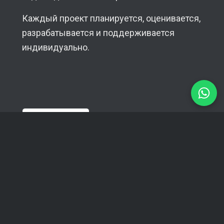
Каждый проект планируется, оценивается,
разрабатывается и поддерживается
индивидуально.
5.0
★★★★★
16 Отзывы Google
Контакты
Наша база — Рига, мы работаем с клиентами
по всему миру — в Европе, США и Азии. При