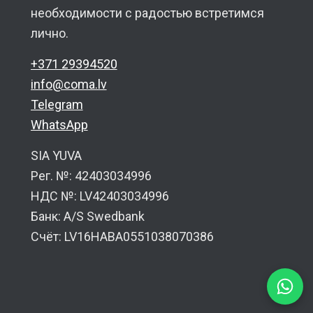
необходимости с радостью встретимся
лично.
+371 29394520
info@coma.lv
Telegram
WhatsApp
SIA YUVA
Рег. №: 42403034996
НДС №: LV42403034996
Банк: A/S Swedbank
Счёт: LV16HABA0551038070386