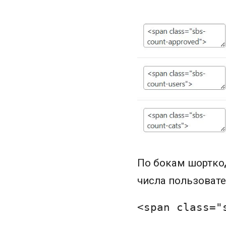
По бокам шорткод
числа пользовате
<
span
class
=
"