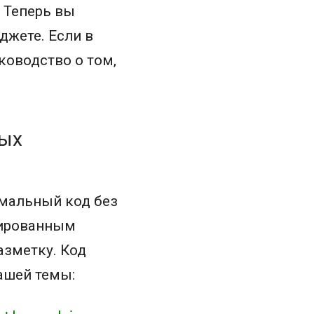
 Теперь вы
джете. Если в
ководство о том,
ных
имальный код без
зированным
азметку. Код
ашей темы: