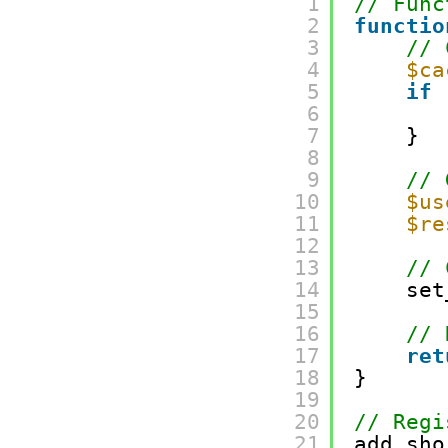
1
// Func
2
functio
3
// 
4
$ca
5
if
6
7
}
8
9
// 
10
$us
11
$re
12
13
// 
14
set
15
16
// 
17
ret
18
}
19
20
// Regi
21
add_sho