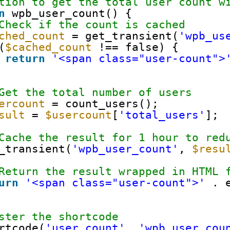
tion to get the total user count w
n
wpb_user_count() {
Check if the count is cached
ched_count
= get_transient(
'wpb_us
(
$cached_count
!== false) {
return
'<span class="user-count">
Get the total number of users
ercount
= count_users();
sult
= 
$usercount
[
'total_users'
];
Cache the result for 1 hour to red
_transient(
'wpb_user_count'
, 
$resu
Return the result wrapped in HTML 
urn
'<span class="user-count">'
. 
ster the shortcode
rtcode(
'user_count'
, 
'wpb_user_cou