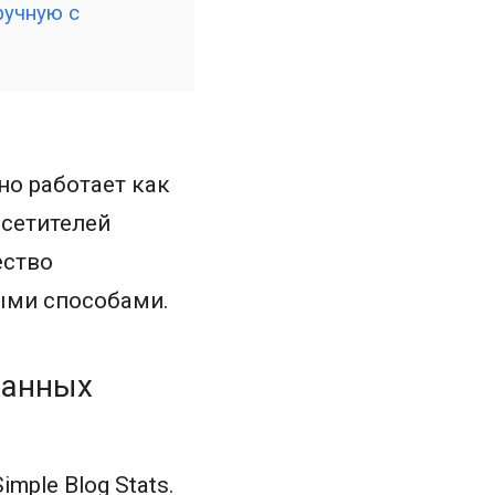
ручную с
но работает как
осетителей
ество
ыми способами.
ванных
Simple Blog Stats
.