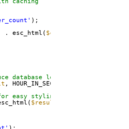
ith caching
er_count'
);
'
. esc_html(
$cached_count
) . 
'</sp
uce database load
lt
, HOUR_IN_SECONDS);
for easy styling
esc_html(
$result
) . 
'</span>'
;
nt'
);