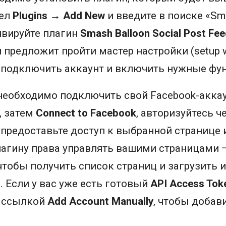
дел
Plugins → Add New
и введите в поиске «Sma
ивируйте плагин
Smash Balloon Social Post Fe
 предложит пройти мастер настройки (setup w
 подключить аккаунт и включить нужные фу
необходимо подключить свой Facebook-аккау
, затем
Connect to Facebook
, авторизуйтесь ч
 предоставьте доступ к выбранной странице 
лагину права управлять вашими страницами 
 чтобы получить список страниц и загрузить 
. Если у вас уже есть готовый
API Access Tok
я ссылкой
Add Account Manually
, чтобы добав