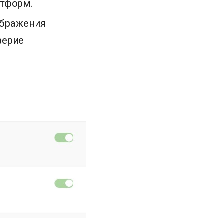
атформ.
ображения
верие