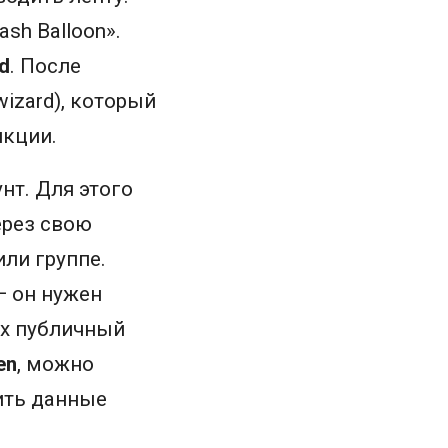
sh Balloon».
ed
. После
izard), который
нкции.
нт. Для этого
ерез свою
или группе.
— он нужен
их публичный
en
, можно
ить данные