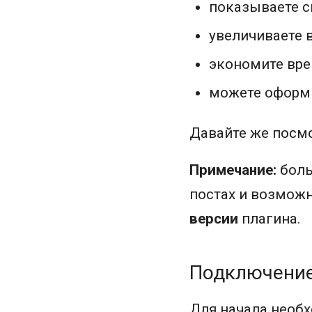
показываете с
увеличиваете 
экономите вре
можете оформи
Давайте же посмо
Примечание:
боль
постах и возможн
версии
плагина.
Подключени
Для начала необх