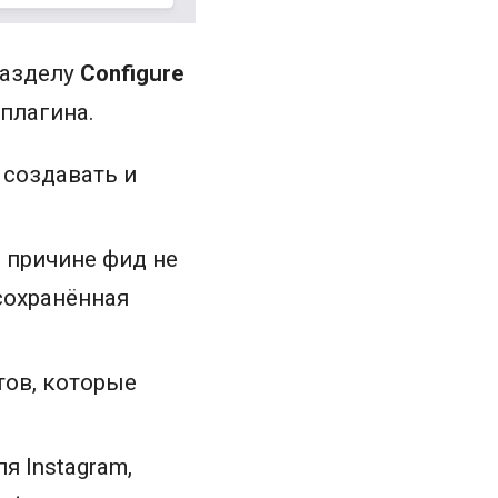
разделу
Configure
плагина.
 создавать и
о причине фид не
сохранённая
ов, которые
 Instagram,