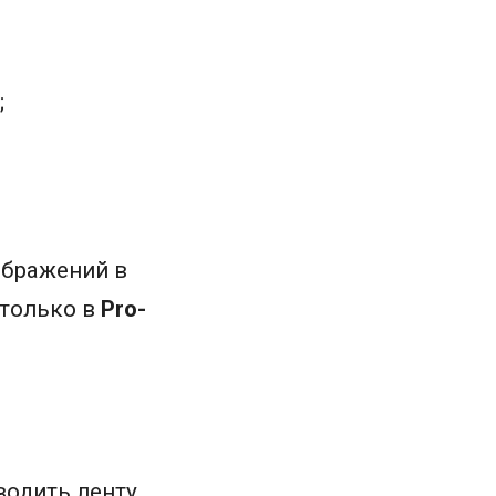
;
ображений в
 только в
Pro-
одить ленту.