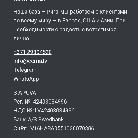
Наша база — Рига, мы работаем с клиентами
по всему миру — в Европе, США и Азии. При
необходимости с радостью встретимся
лично.
+371 29394520
info@coma.lv
Telegram
WhatsApp
SIA YUVA
Рег. №: 42403034996
НДС №: LV42403034996
Банк: A/S Swedbank
Счёт: LV16HABA0551038070386