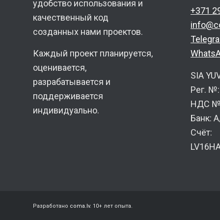
удобство использования и
+371 2
качественный код
info@c
созданных нами проектов.
Telegr
Каждый проект планируется,
Whats
оценивается,
SIA YU
разрабатывается и
Рег. №
поддерживается
НДС №:
индивидуально.
Банк: 
Счёт:
LV16H
Разработано
coma.lv
. 10+ лет опыта.