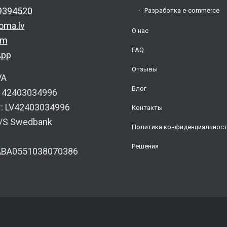
9394520
Разработка e-commerce
oma.lv
О нас
am
FAQ
App
Отзывы
VA
Блог
: 42403034996
 LV42403034996
Контакты
A/S Swedbank
Политика конфиденциальнос
Решения
ABA0551038070386