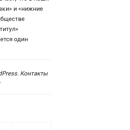
вки» и «нижние
ообществе
титул»
ется один
dPress. Контакты