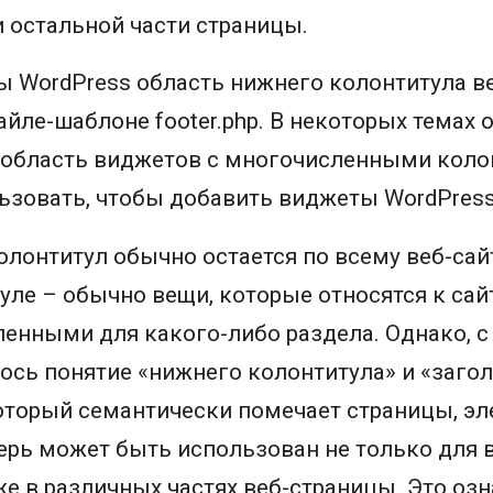
и остальной части страницы.
ы WordPress область нижнего колонтитула в
айле-шаблоне footer.php. В некоторых темах
 область виджетов с многочисленными коло
ьзовать, чтобы добавить виджеты WordPress
олонтитул обычно остается по всему веб-сай
ле – обычно вещи, которые относятся к сайт
енными для какого-либо раздела. Однако, с
сь понятие «нижнего колонтитула» и «загол
оторый семантически помечает страницы, эл
ерь может быть использован не только для 
же в различных частях веб-страницы. Это озн