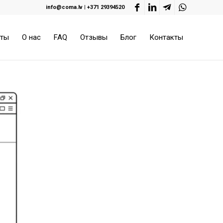
info@coma.lv
|
+371 29394520
оты
О нас
FAQ
Отзывы
Блог
Контакты