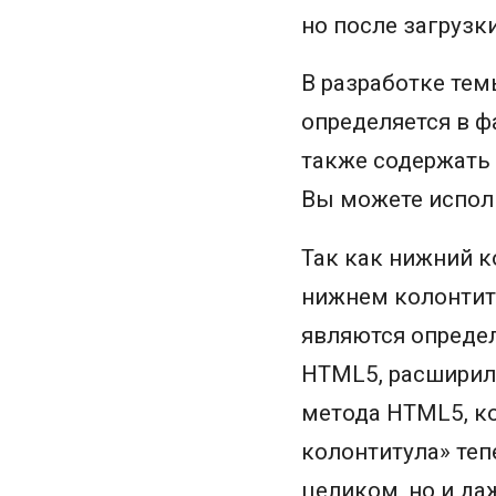
но после загрузк
В разработке тем
определяется в ф
также содержать
Вы можете испол
Так как нижний к
нижнем колонтиту
являются определ
HTML5, расширило
метода HTML5, к
колонтитула» теп
целиком, но и да