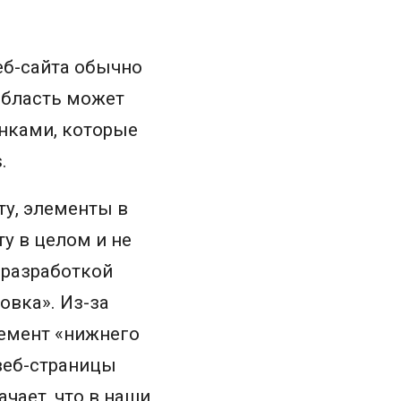
еб-сайта обычно
 область может
нками, которые
.
ту, элементы в
у в целом и не
 разработкой
овка». Из-за
емент «нижнего
веб-страницы
ачает, что в наши