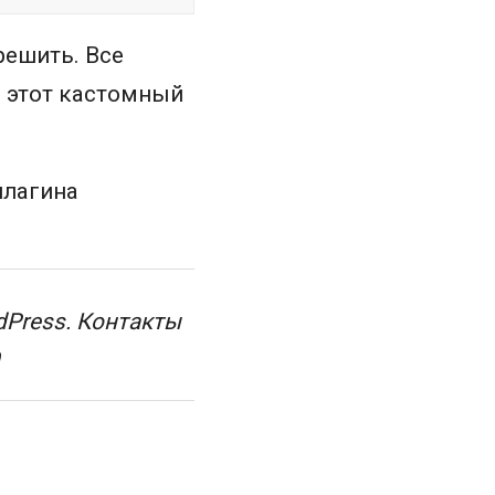
решить. Все
В этот кастомный
плагина
dPress. Контакты