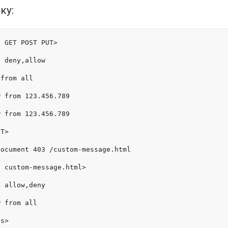
ку:
t GET POST PUT>
r deny,allow
 from all
w from 123.456.789
w from 123.456.789
IT>
Document 403 /custom-message.html
s custom-message.html>
r allow,deny
w from all
es>