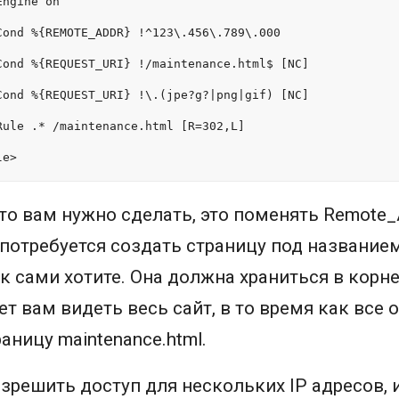
Engine on
Cond %{REMOTE_ADDR} !^123\.456\.789\.000
Cond %{REQUEST_URI} !/maintenance.html$ [NC]
Cond %{REQUEST_URI} !\.(jpe?g?|png|gif) [NC]
Rule .* /maintenance.html [R=302,L]
le>
что вам нужно сделать, это поменять Remote_
 потребуется создать страницу под названием 
ак сами хотите. Она должна храниться в корн
ет вам видеть весь сайт, в то время как все 
аницу maintenance.html.
азрешить доступ для нескольких IP адресов, 