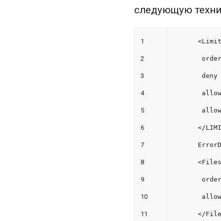
следующую техни
1
<Limi
2
orde
3
deny
4
allo
5
allo
6
</LIM
7
Error
8
<File
9
orde
10
allo
11
</Fil