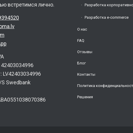
ью встретимся лично.
Разработка корпоративно
9394520
Разработка e-commerce
oma.lv
О нас
am
FAQ
App
Отзывы
VA
Блог
: 42403034996
 LV42403034996
Контакты
A/S Swedbank
Политика конфиденциальнос
Решения
ABA0551038070386