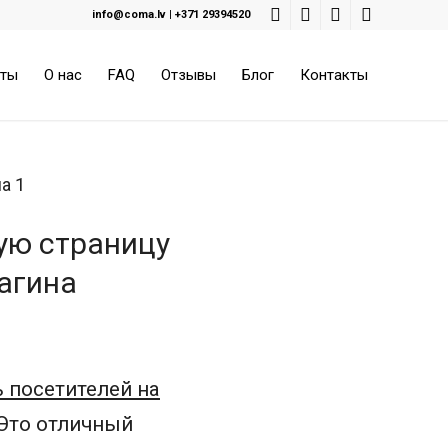
info@coma.lv
|
+371 29394520
оты
О нас
FAQ
Отзывы
Блог
Контакты
ую страницу
агина
 посетителей на
 Это отличный