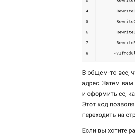
3
Rewrite
4
Rewrite
5
Rewrite
6
Rewrite
7
Rewrite
8
</IfModu
В общем-то все, 
адрес. Затем вам
и оформить ее, к
Этот код позволя
переходить на стр
Если вы хотите р