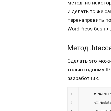
метод, но некото
и делать то же с
перенаправить по
WordPress без пл
Метод .htacc
Сделать это можн
только одному IP
разработчик.
1
# MAINTE
2
<IfModul