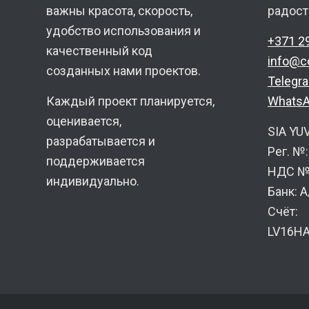
важны красота, скорость,
радост
удобство использования и
+371 2
качественный код
info@c
созданных нами проектов.
Telegr
Каждый проект планируется,
Whats
оценивается,
SIA YU
разрабатывается и
Рег. №
поддерживается
НДС №:
индивидуально.
Банк: 
Счёт:
LV16H