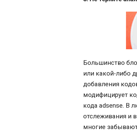
Большинство блог
или какой-либо д
добавления кодов
модифицирует код
кода adsense. В 
отслеживания и вс
многие забывают,