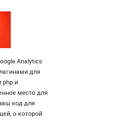
ogle Analytics
плагинами для
.php и
енное место для
ваш код для
щей, о которой