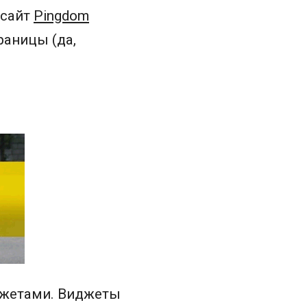
 сайт
Pingdom
раницы (да,
джетами. Виджеты