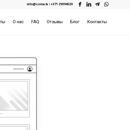
info@coma.lv
|
+371 29394520
оты
О нас
FAQ
Отзывы
Блог
Контакты