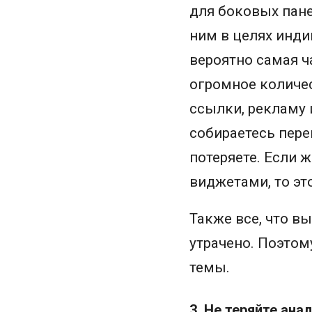
для боковых пане
ним в целях инди
вероятно самая ч
огромное количес
ссылки, рекламу 
собираетесь перей
потеряете. Если 
виджетами, то это
Также все, что в
утрачено. Поэтом
темы.
3. Не теряйте ана