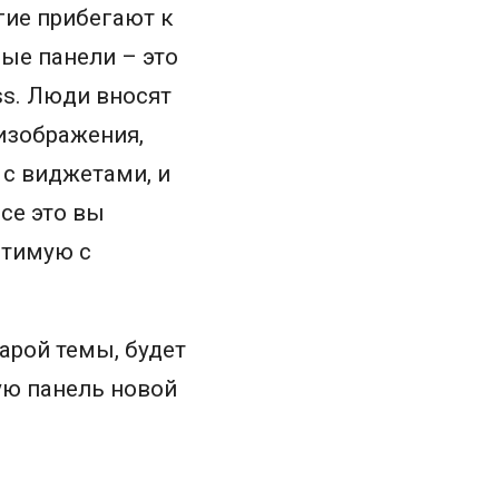
гие прибегают к
ые панели – это
ss. Люди вносят
изображения,
 с виджетами, и
все это вы
стимую с
тарой темы, будет
ую панель новой