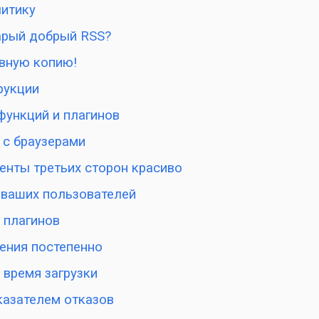
литику
тарый добрый RSS?
рвную копию!
рукции
 функций и плагинов
 с браузерами
енты третьих сторон красиво
 ваших пользователей
 плагинов
нения постепенно
 время загрузки
оказателем отказов