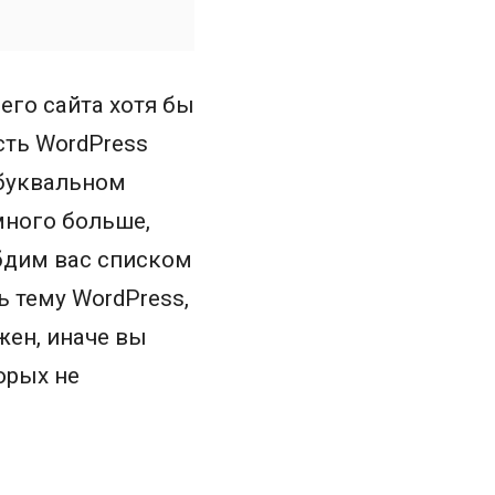
его сайта хотя бы
есть WordPress
 буквальном
много больше,
абдим вас списком
ь тему WordPress,
жен, иначе вы
орых не