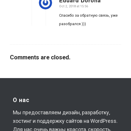
Eduard Doroha
Oct 2, 2018 at 15:56
says:
Спасибо за обратную связь, уже
разобрался )))
Comments are closed.
О нас
Мы предоставляем дизайн, разработку,
хостинг и поддержку сайтов на WordPress.
Для нас очень важны красота, скорость,