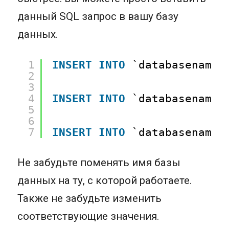
данный SQL запрос в вашу базу
данных.
1
INSERT
INTO
`databasename`
2
3
4
INSERT
INTO
`databasename`
5
6
7
INSERT
INTO
`databasename`
Не забудьте поменять имя базы
данных на ту, с которой работаете.
Также не забудьте изменить
соответствующие значения.