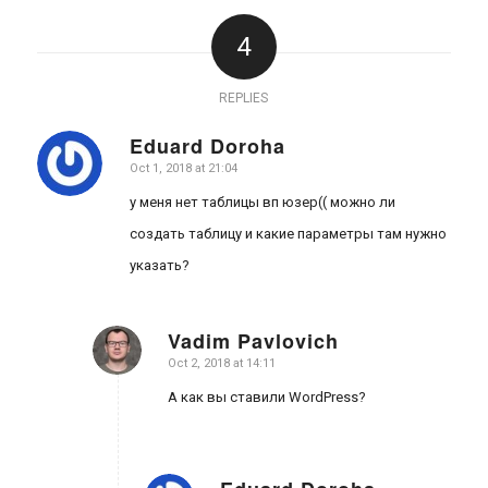
4
REPLIES
Eduard Doroha
Oct 1, 2018 at 21:04
says:
у меня нет таблицы вп юзер(( можно ли
создать таблицу и какие параметры там нужно
указать?
Vadim Pavlovich
Oct 2, 2018 at 14:11
says:
А как вы ставили WordPress?