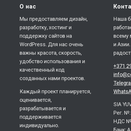
О нас
Конт
Мы предоставляем дизайн,
Наша б
разработку, хостинг и
работа
поддержку сайтов на
всему 
WordPress. Для нас очень
и Азии
важны красота, скорость,
радост
удобство использования и
+371 2
качественный код
info@c
созданных нами проектов.
Telegr
Каждый проект планируется,
Whats
оценивается,
SIA YU
разрабатывается и
Рег. №
поддерживается
НДС №:
индивидуально.
Банк: 