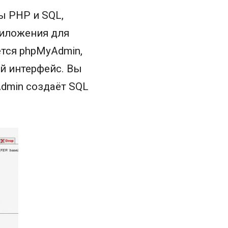
ы PHP и SQL,
риложения для
тся phpMyAdmin,
й интерфейс. Вы
dmin создаёт SQL