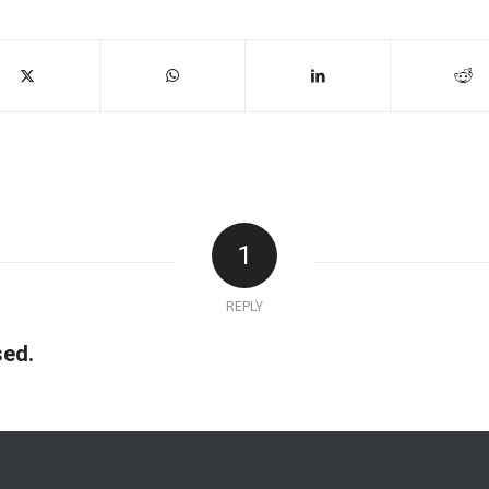
1
REPLY
ed.