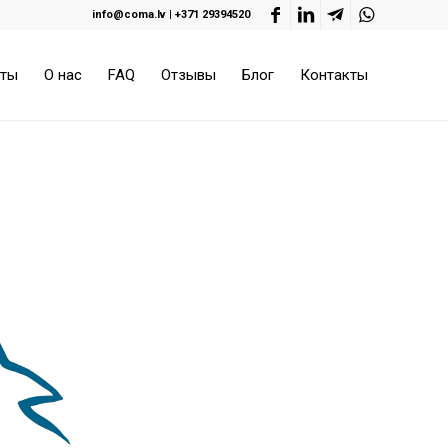
info@coma.lv
|
+371 29394520
оты
О нас
FAQ
Отзывы
Блог
Контакты