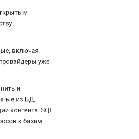
 открытым
ству
ные, включая
-провайдеры уже
нить и
нные из БД,
ии контента. SQL
росов к базам