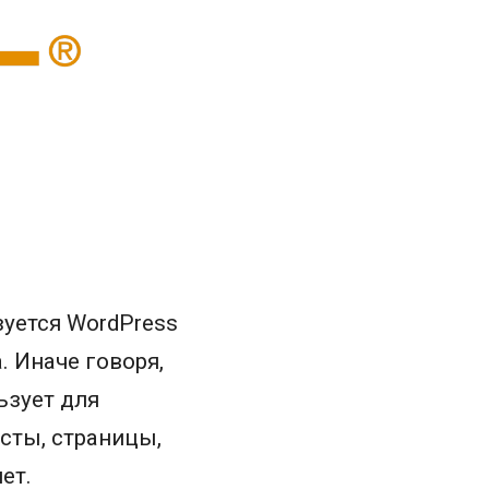
зуется WordPress
 Иначе говоря,
ьзует для
сты, страницы,
ет.