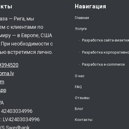
акты
Навигация
Главная
аза — Рига, мы
ем с клиентами по
Услуги
миру — в Европе, США
Разработка сайта-визитк
. При необходимости с
ью встретимся лично.
Разработка корпоративно
9394520
Разработка e-commerce
oma.lv
О нас
am
FAQ
App
Отзывы
VA
Блог
: 42403034996
 LV42403034996
Контакты
A/S Swedbank