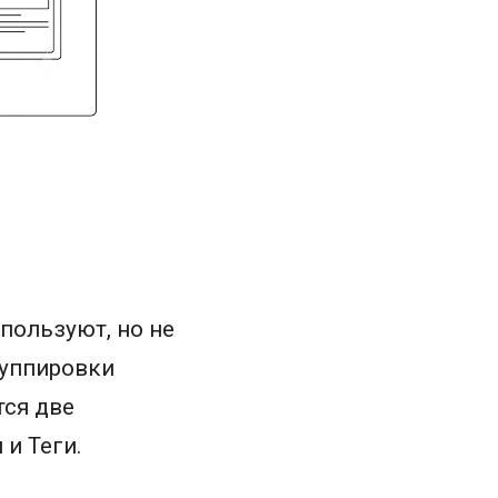
спользуют, но не
руппировки
тся две
и Теги.