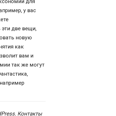
аксономии для
апример, у вас
жете
 эти две вещи,
ровать новую
нятия как
озволит вам и
мии так же могут
антастика,
 например
dPress. Контакты