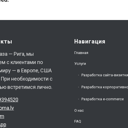
акты
Навигация
Главная
аза — Рига, мы
ем с клиентами по
Услуги
миру — в Европе, США
Разработка сайта-визитк
. При необходимости с
ью встретимся лично.
Разработка корпоративно
9394520
Разработка e-commerce
oma.lv
О нас
am
FAQ
App