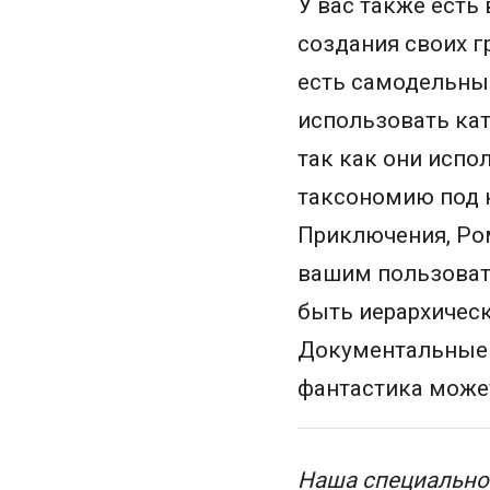
У вас также ест
создания своих гр
есть самодельный
использовать кат
так как они испо
таксономию под н
Приключения, Ром
вашим пользовате
быть иерархическ
Документальные 
фантастика може
Наша специальнос