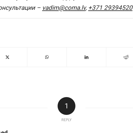
онсультации –
vadim@coma.lv
,
+371 29394520
1
REPLY
ed.