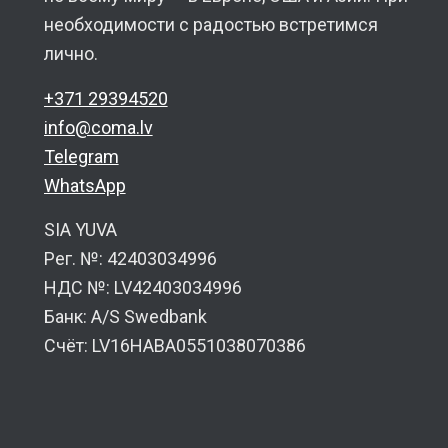
необходимости с радостью встретимся
лично.
+371 29394520
info@coma.lv
Telegram
WhatsApp
SIA YUVA
Рег. №: 42403034996
НДС №: LV42403034996
Банк: A/S Swedbank
Счёт: LV16HABA0551038070386